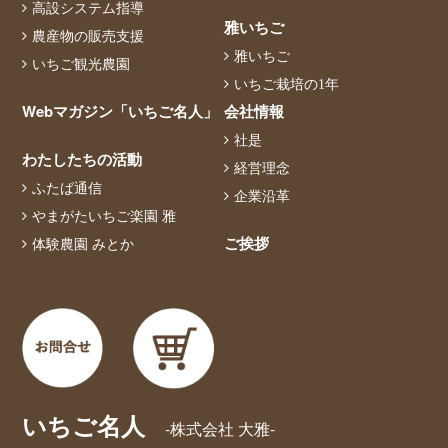
高設システム指導
雅いちご
農産物の販売支援
雅いちご
いちご観光農園
いちご栽培の1年
Webマガジン「いちご名人」
会社情報
社是
わたしたちの活動
経営理念
ふたば通信
企業沿革
やまがたいちご楽園 雅
ご挨拶
体験農園 みとか
いちご名人
-株式会社 大雅-