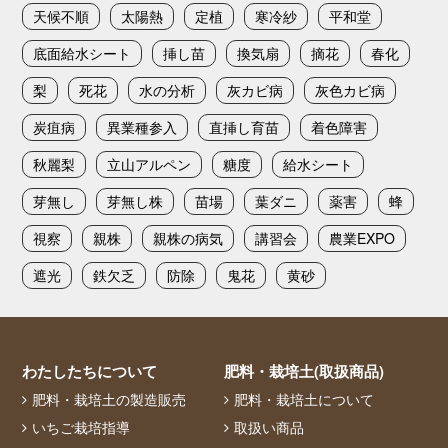
天候不順
太陽熱
定植
寒冷紗
平和堂
底面給水シート
挿し苗
換気扇
摘花
春化
梨
死花
水の分析
灰カビ病
灰色カビ病
炭疽病
異業種参入
直挿し育苗
着色障害
秋麗梨
立山アルペン
糖度
給水シート
芽無し
芽無し株
苗場
葉ダニ
薬害
蜂
視察
親株
親株の病気
講習会
農業EXPO
遮光
鉄欠乏
防除
鬼花
黄砂
わたしたちについて
肥料・栽培土(取扱商品)
肥料・栽培土の製造販売
肥料・栽培土について
いちご栽培指導
取扱い商品