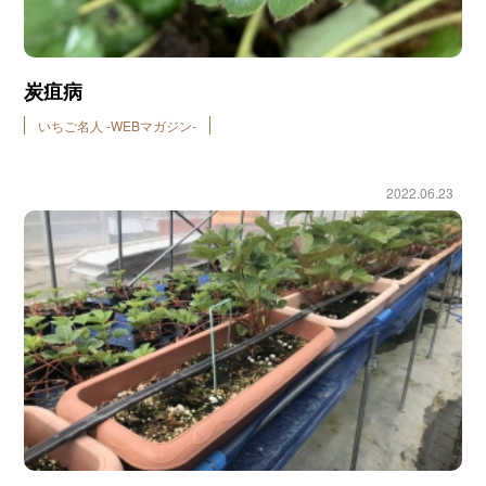
炭疽病
いちご名人 -WEBマガジン-
2022.06.23