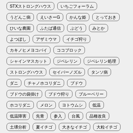
STXストロングハウス
いちごフォーラム
うどんこ病
えいさーG
かんな姫
とっておき
ひいな農園
ふたば通信
ぶどう
みとか
よつぼし
アザミウマ
イチゴ狩り
カキノヒメヨコバイ
ココブロック
シャインマスカット
ジベレリン
ジベレリン処理
ストロングハウス
セイバーノズル
タンソ病
ダニ
チャノホコリダニ
ブドウ
ブドウの袋掛け
ブドウ狩り
ブルーベリー
ホコリダニ
メロン
ヨトウムシ
低温
低温障害
先青
参入
台風
品種改良
土壌分析
夏イチゴ
大きなイチゴ
大粒イチゴ