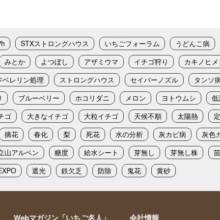
Ph
STXストロングハウス
いちごフォーラム
うどんこ病
みとか
よつぼし
アザミウマ
イチゴ狩り
カキノヒメ
ジベレリン処理
ストロングハウス
セイバーノズル
タンソ
り
ブルーベリー
ホコリダニ
メロン
ヨトウムシ
低
チゴ
大きなイチゴ
大粒イチゴ
天候不順
太陽熱
摘花
春化
梨
死花
水の分析
灰カビ病
灰色
立山アルペン
糖度
給水シート
芽無し
芽無し株
XPO
遮光
鉄欠乏
防除
鬼花
黄砂
Webマガジン「いちご名人」
会社情報