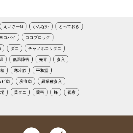
えいさーG
かんな姫
とっておき
ヨコバイ
ココブロック
病
ダニ
チャノホコリダニ
温
低温障害
先青
参入
定植
寒冷紗
平和堂
カビ病
炭疽病
異業種参入
苗場
葉ダニ
薬害
蜂
視察