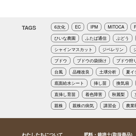
TAGS
6次化
EC
IPM
MITOCA
ひいな農園
ふたば通信
ぶどう
シャインマスカット
ジベレリン
ブドウ
ブドウの袋掛け
ブドウ狩
台風
品種改良
土壌分析
夏イ
底面給水シート
挿し苗
換気扇
直挿し育苗
着色障害
秋麗梨
親株
親株の病気
講習会
農業E
わたしたちについて
肥料・栽培土(取扱商品)