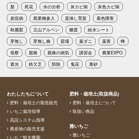
梨
死花
水の分析
灰カビ病
灰色カビ病
炭疽病
異業種参入
直挿し育苗
着色障害
秋麗梨
立山アルペン
糖度
給水シート
芽無し
芽無し株
苗場
葉ダニ
薬害
蜂
視察
親株
親株の病気
講習会
農業EXPO
遮光
鉄欠乏
防除
鬼花
黄砂
わたしたちについて
肥料・栽培土(取扱商品)
肥料・栽培土の製造販売
肥料・栽培土について
いちご栽培指導
取扱い商品
高設システム指導
雅いちご
農産物の販売支援
雅いちご
いちご観光農園