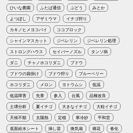
ひいな農園
ふたば通信
ぶどう
みとか
よつぼし
アザミウマ
イチゴ狩り
カキノヒメヨコバイ
ココブロック
シャインマスカット
ジベレリン
ジベレリン処理
ストロングハウス
セイバーノズル
タンソ病
ダニ
チャノホコリダニ
ブドウ
ブドウの袋掛け
ブドウ狩り
ブルーベリー
ホコリダニ
メロン
ヨトウムシ
低温
低温障害
先青
参入
台風
品種改良
土壌分析
夏イチゴ
大きなイチゴ
大粒イチゴ
天候不順
太陽熱
定植
寒冷紗
平和堂
底面給水シート
挿し苗
換気扇
摘花
春化