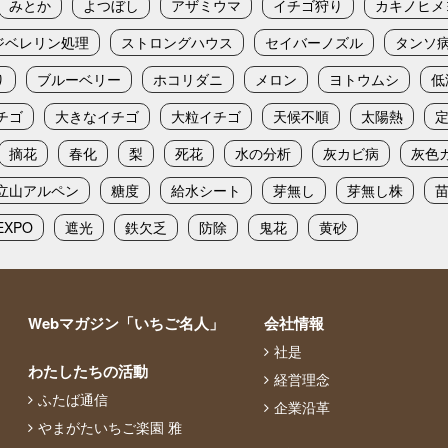
みとか
よつぼし
アザミウマ
イチゴ狩り
カキノヒメ
ジベレリン処理
ストロングハウス
セイバーノズル
タンソ
り
ブルーベリー
ホコリダニ
メロン
ヨトウムシ
低
チゴ
大きなイチゴ
大粒イチゴ
天候不順
太陽熱
摘花
春化
梨
死花
水の分析
灰カビ病
灰色
立山アルペン
糖度
給水シート
芽無し
芽無し株
XPO
遮光
鉄欠乏
防除
鬼花
黄砂
Webマガジン「いちご名人」
会社情報
社是
わたしたちの活動
経営理念
ふたば通信
企業沿革
やまがたいちご楽園 雅