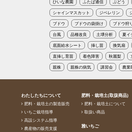
ひいな農園
ふたば通信
ぶどう
シャインマスカット
ジベレリン
ブドウ
ブドウの袋掛け
ブドウ狩
台風
品種改良
土壌分析
夏イ
底面給水シート
挿し苗
換気扇
直挿し育苗
着色障害
秋麗梨
親株
親株の病気
講習会
農業E
わたしたちについて
肥料・栽培土(取扱商品)
肥料・栽培土の製造販売
肥料・栽培土について
いちご栽培指導
取扱い商品
高設システム指導
雅いちご
農産物の販売支援