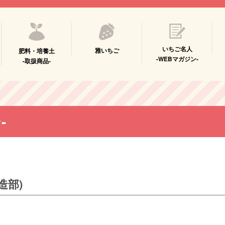
いちご名人
雅いちご
肥料・培養土
-WEBマガジン-
-取扱商品-
-
造部)