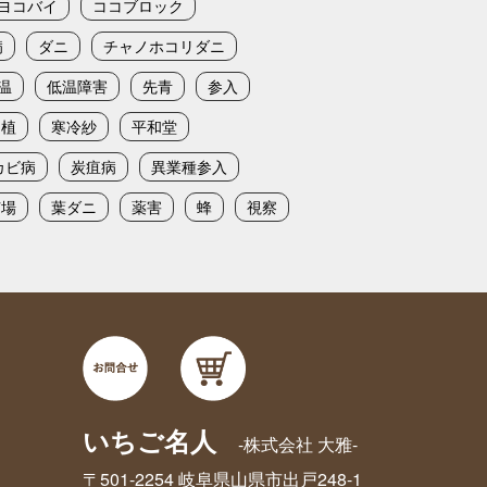
ヨコバイ
ココブロック
病
ダニ
チャノホコリダニ
温
低温障害
先青
参入
定植
寒冷紗
平和堂
カビ病
炭疽病
異業種参入
苗場
葉ダニ
薬害
蜂
視察
いちご名人
-株式会社 大雅-
〒501-2254 岐阜県山県市出戸248-1