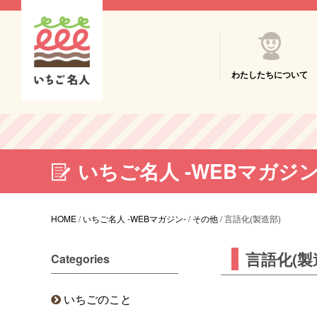
わたしたちについて
いちご名人 -WEBマガジン
HOME
/
いちご名人 -WEBマガジン-
/
その他
/
言語化(製造部)
言語化(製
Categories
いちごのこと