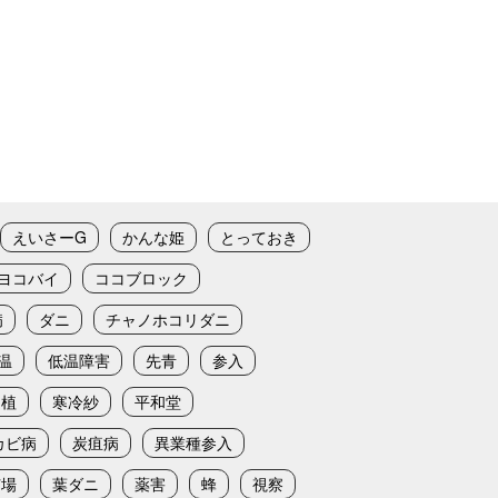
えいさーG
かんな姫
とっておき
ヨコバイ
ココブロック
病
ダニ
チャノホコリダニ
温
低温障害
先青
参入
定植
寒冷紗
平和堂
カビ病
炭疽病
異業種参入
苗場
葉ダニ
薬害
蜂
視察