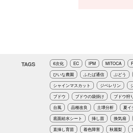
TAGS
6次化
EC
IPM
MITOCA
ひいな農園
ふたば通信
ぶどう
シャインマスカット
ジベレリン
ブドウ
ブドウの袋掛け
ブドウ狩
台風
品種改良
土壌分析
夏イ
底面給水シート
挿し苗
換気扇
直挿し育苗
着色障害
秋麗梨