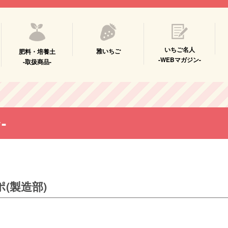
いちご名人
雅いちご
肥料・培養土
-WEBマガジン-
-取扱商品-
-
(製造部)