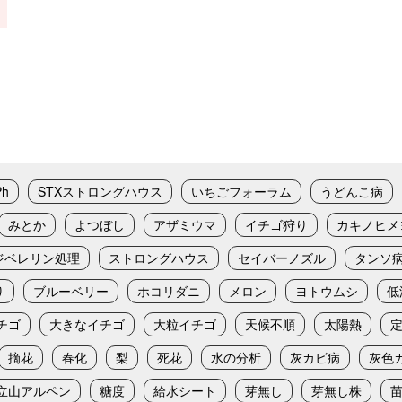
Ph
STXストロングハウス
いちごフォーラム
うどんこ病
みとか
よつぼし
アザミウマ
イチゴ狩り
カキノヒメ
ジベレリン処理
ストロングハウス
セイバーノズル
タンソ
り
ブルーベリー
ホコリダニ
メロン
ヨトウムシ
低
チゴ
大きなイチゴ
大粒イチゴ
天候不順
太陽熱
摘花
春化
梨
死花
水の分析
灰カビ病
灰色
立山アルペン
糖度
給水シート
芽無し
芽無し株