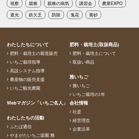
視察
親株
親株の病気
講習会
農業EXPO
遮光
鉄欠乏
防除
鬼花
黄砂
わたしたちについて
肥料・栽培土(取扱商品)
肥料・栽培土の製造販売
肥料・栽培土について
いちご栽培指導
取扱い商品
高設システム指導
雅いちご
農産物の販売支援
雅いちご
いちご観光農園
いちご栽培の1年
Webマガジン「いちご名人」
会社情報
社是
わたしたちの活動
経営理念
ふたば通信
企業沿革
やまがたいちご楽園 雅