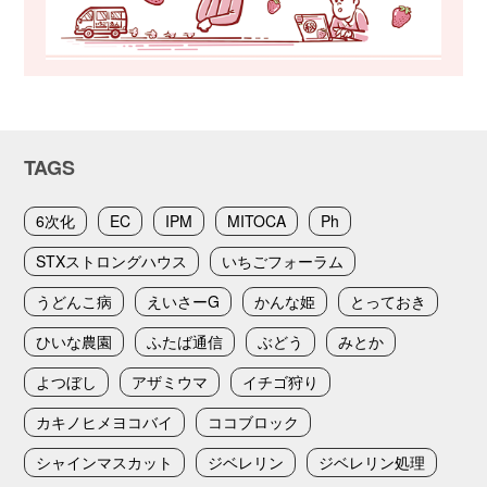
TAGS
6次化
EC
IPM
MITOCA
Ph
STXストロングハウス
いちごフォーラム
うどんこ病
えいさーG
かんな姫
とっておき
ひいな農園
ふたば通信
ぶどう
みとか
よつぼし
アザミウマ
イチゴ狩り
カキノヒメヨコバイ
ココブロック
シャインマスカット
ジベレリン
ジベレリン処理