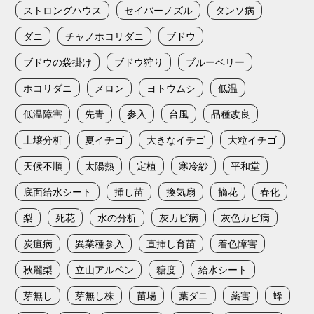
ストロングハウス
セイバーノズル
タンソ病
ダニ
チャノホコリダニ
ブドウ
ブドウの袋掛け
ブドウ狩り
ブルーベリー
ホコリダニ
メロン
ヨトウムシ
低温
低温障害
先青
参入
台風
品種改良
土壌分析
夏イチゴ
大きなイチゴ
大粒イチゴ
天候不順
太陽熱
定植
寒冷紗
平和堂
底面給水シート
挿し苗
換気扇
摘花
春化
梨
死花
水の分析
灰カビ病
灰色カビ病
炭疽病
異業種参入
直挿し育苗
着色障害
秋麗梨
立山アルペン
糖度
給水シート
芽無し
芽無し株
苗場
葉ダニ
薬害
蜂