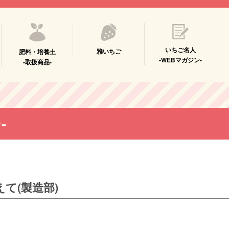
いちご名人
雅いちご
肥料・培養土
-WEBマガジン-
-取扱商品-
-
て(製造部)