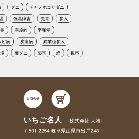
病
ダニ
チャノホコリダニ
温
低温障害
先青
参入
定植
寒冷紗
平和堂
カビ病
炭疽病
異業種参入
苗場
葉ダニ
薬害
蜂
視察
いちご名人
-株式会社 大雅-
〒501-2254 岐阜県山県市出戸248-1