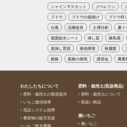
シャインマスカット
ジベレリン
ブドウ
ブドウの袋掛け
ブドウ狩
台風
品種改良
土壌分析
夏イ
底面給水シート
挿し苗
換気扇
直挿し育苗
着色障害
秋麗梨
親株
親株の病気
講習会
農業E
わたしたちについて
肥料・栽培土(取扱商品)
肥料・栽培土の製造販売
肥料・栽培土について
いちご栽培指導
取扱い商品
高設システム指導
雅いちご
農産物の販売支援
雅いちご
いちご観光農園