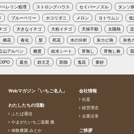
ジベレリン処理
ストロングハウス
セイバーノズル
タンソ
り
ブルーベリー
ホコリダニ
メロン
ヨトウムシ
低
チゴ
大きなイチゴ
大粒イチゴ
天候不順
太陽熱
摘花
春化
梨
死花
水の分析
灰カビ病
灰色
立山アルペン
糖度
給水シート
芽無し
芽無し株
XPO
遮光
鉄欠乏
防除
鬼花
黄砂
Webマガジン「いちご名人」
会社情報
社是
わたしたちの活動
経営理念
ふたば通信
企業沿革
やまがたいちご楽園 雅
ご挨拶
体験農園 みとか