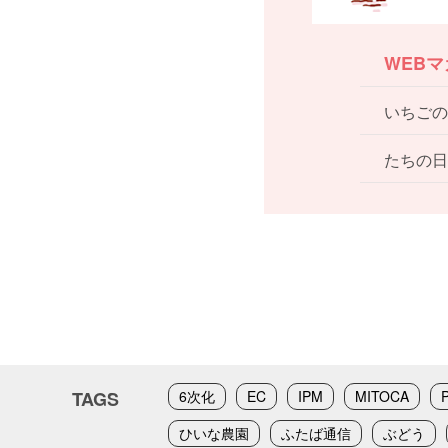
WEB
いちごの
たちの日
TAGS
6次化
EC
IPM
MITOCA
ひいな農園
ふたば通信
ぶどう