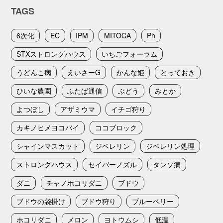
TAGS
6次化
EC
IPM
MITOCA
Ph
STXストロングハウス
いちごフォーラム
うどんこ病
えいさーG
かんな姫
とっておき
ひいな農園
ふたば通信
ぶどう
みとか
よつぼし
アザミウマ
イチゴ狩り
カキノヒメヨコバイ
ココブロック
シャインマスカット
ジベレリン
ジベレリン処理
ストロングハウス
セイバーノズル
タンソ病
ダニ
チャノホコリダニ
ブドウ
ブドウの袋掛け
ブドウ狩り
ブルーベリー
ホコリダニ
メロン
ヨトウムシ
低温