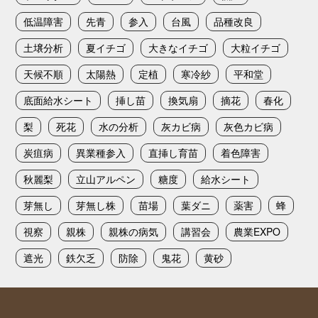
低温障害
先青
参入
台風
品種改良
土壌分析
夏イチゴ
大きなイチゴ
大粒イチゴ
天候不順
太陽熱
定植
寒冷紗
平和堂
底面給水シート
挿し苗
換気扇
摘花
春化
梨
死花
水の分析
灰カビ病
灰色カビ病
炭疽病
異業種参入
直挿し育苗
着色障害
秋麗梨
立山アルペン
糖度
給水シート
芽無し
芽無し株
苗場
葉ダニ
薬害
蜂
視察
親株
親株の病気
講習会
農業EXPO
遮光
鉄欠乏
防除
鬼花
黄砂