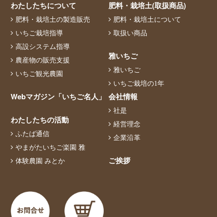
わたしたちについて
肥料・栽培土(取扱商品)
肥料・栽培土の製造販売
肥料・栽培土について
いちご栽培指導
取扱い商品
高設システム指導
雅いちご
農産物の販売支援
雅いちご
いちご観光農園
いちご栽培の1年
Webマガジン「いちご名人」
会社情報
社是
わたしたちの活動
経営理念
ふたば通信
企業沿革
やまがたいちご楽園 雅
ご挨拶
体験農園 みとか