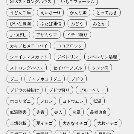
STXストロングハウス
いちごフォーラム
うどんこ病
えいさーG
かんな姫
とっておき
ひいな農園
ふたば通信
ぶどう
みとか
よつぼし
アザミウマ
イチゴ狩り
カキノヒメヨコバイ
ココブロック
シャインマスカット
ジベレリン
ジベレリン処理
ストロングハウス
セイバーノズル
タンソ病
ダニ
チャノホコリダニ
ブドウ
ブドウの袋掛け
ブドウ狩り
ブルーベリー
ホコリダニ
メロン
ヨトウムシ
低温
低温障害
先青
参入
台風
品種改良
土壌分析
夏イチゴ
大きなイチゴ
大粒イチゴ
天候不順
太陽熱
定植
寒冷紗
平和堂