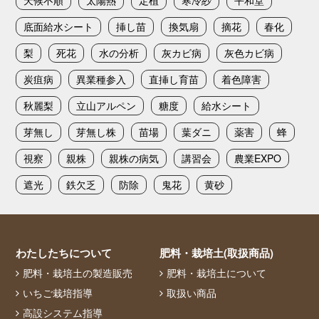
底面給水シート
挿し苗
換気扇
摘花
春化
梨
死花
水の分析
灰カビ病
灰色カビ病
炭疽病
異業種参入
直挿し育苗
着色障害
秋麗梨
立山アルペン
糖度
給水シート
芽無し
芽無し株
苗場
葉ダニ
薬害
蜂
視察
親株
親株の病気
講習会
農業EXPO
遮光
鉄欠乏
防除
鬼花
黄砂
わたしたちについて
肥料・栽培土(取扱商品)
肥料・栽培土の製造販売
肥料・栽培土について
いちご栽培指導
取扱い商品
高設システム指導