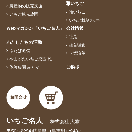
雅いちご
農産物の販売支援
雅いちご
いちご観光農園
いちご栽培の1年
Webマガジン「いちご名人」
会社情報
社是
わたしたちの活動
経営理念
ふたば通信
企業沿革
やまがたいちご楽園 雅
ご挨拶
体験農園 みとか
いちご名人
-株式会社 大雅-
〒501-2254 岐阜県山県市出戸248-1