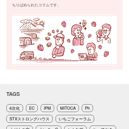
ちりばめられたコラムです。
TAGS
6次化
EC
IPM
MITOCA
Ph
STXストロングハウス
いちごフォーラム