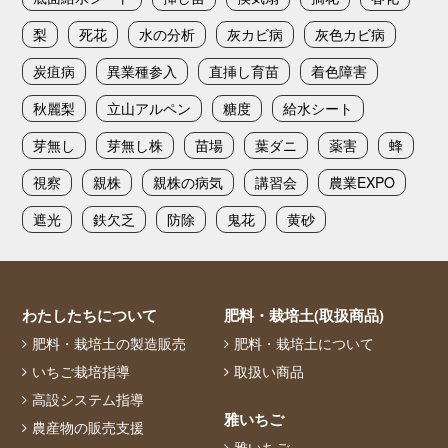
梨
死花
水の分析
灰カビ病
灰色カビ病
炭疽病
異業種参入
直挿し育苗
着色障害
秋麗梨
立山アルペン
糖度
給水シート
芽無し
芽無し株
苗場
葉ダニ
薬害
蜂
視察
親株
親株の病気
講習会
農業EXPO
遮光
鉄欠乏
防除
鬼花
黄砂
わたしたちについて
肥料・栽培土(取扱商品)
肥料・栽培土の製造販売
肥料・栽培土について
いちご栽培指導
取扱い商品
高設システム指導
雅いちご
農産物の販売支援
雅いちご