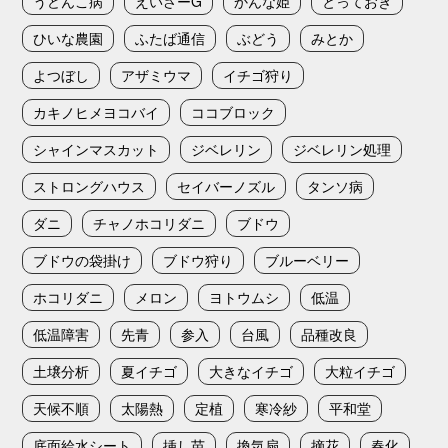
うどんこ病
えいさーG
かんな姫
とっておき
ひいな農園
ふたば通信
ぶどう
みとか
よつぼし
アザミウマ
イチゴ狩り
カキノヒメヨコバイ
ココブロック
シャインマスカット
ジベレリン
ジベレリン処理
ストロングハウス
セイバーノズル
タンソ病
ダニ
チャノホコリダニ
ブドウ
ブドウの袋掛け
ブドウ狩り
ブルーベリー
ホコリダニ
メロン
ヨトウムシ
低温
低温障害
先青
参入
台風
品種改良
土壌分析
夏イチゴ
大きなイチゴ
大粒イチゴ
天候不順
太陽熱
定植
寒冷紗
平和堂
底面給水シート
挿し苗
換気扇
摘花
春化