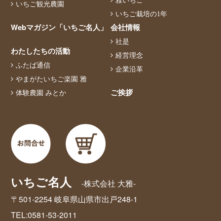
いちご観光農園
いちご栽培の1年
Webマガジン「いちご名人」
会社情報
社是
わたしたちの活動
経営理念
ふたば通信
企業沿革
やまがたいちご楽園 雅
ご挨拶
体験農園 みとか
いちご名人
-株式会社 大雅-
〒501-2254 岐阜県山県市出戸248-1
TEL:0581-53-2011