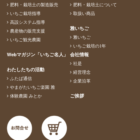
肥料・栽培土の製造販売
肥料・栽培土について
いちご栽培指導
取扱い商品
高設システム指導
雅いちご
農産物の販売支援
雅いちご
いちご観光農園
いちご栽培の1年
Webマガジン「いちご名人」
会社情報
社是
わたしたちの活動
経営理念
ふたば通信
企業沿革
やまがたいちご楽園 雅
ご挨拶
体験農園 みとか