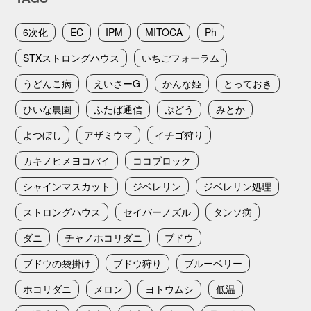
6次化
EC
IPM
MITOCA
Ph
STXストロングハウス
いちごフォーラム
うどんこ病
えいさーG
かんな姫
とっておき
ひいな農園
ふたば通信
ぶどう
みとか
よつぼし
アザミウマ
イチゴ狩り
カキノヒメヨコバイ
ココブロック
シャインマスカット
ジベレリン
ジベレリン処理
ストロングハウス
セイバーノズル
タンソ病
ダニ
チャノホコリダニ
ブドウ
ブドウの袋掛け
ブドウ狩り
ブルーベリー
ホコリダニ
メロン
ヨトウムシ
低温