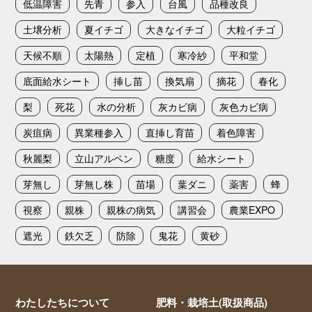
低温障害
先青
参入
台風
品種改良
土壌分析
夏イチゴ
大きなイチゴ
大粒イチゴ
天候不順
太陽熱
定植
寒冷紗
平和堂
底面給水シート
挿し苗
換気扇
摘花
春化
梨
死花
水の分析
灰カビ病
灰色カビ病
炭疽病
異業種参入
直挿し育苗
着色障害
秋麗梨
立山アルペン
糖度
給水シート
芽無し
芽無し株
苗場
葉ダニ
薬害
蜂
視察
親株
親株の病気
講習会
農業EXPO
遮光
鉄欠乏
防除
鬼花
黄砂
わたしたちについて
肥料・栽培土(取扱商品)