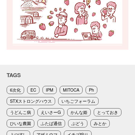
TAGS
6次化
EC
IPM
MITOCA
Ph
STXストロングハウス
いちごフォーラム
うどんこ病
えいさーG
かんな姫
とっておき
ひいな農園
ふたば通信
ぶどう
みとか
よつぼし
アザミウマ
イチゴ狩り