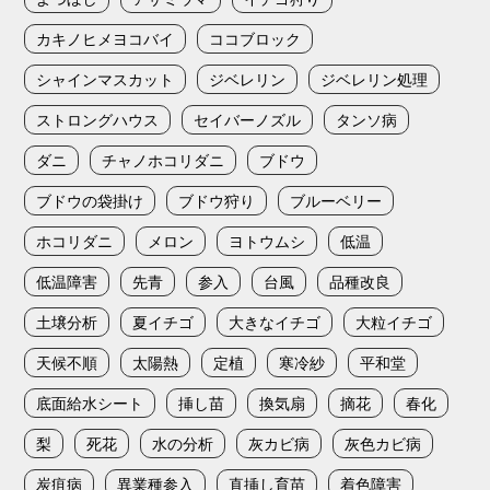
カキノヒメヨコバイ
ココブロック
シャインマスカット
ジベレリン
ジベレリン処理
ストロングハウス
セイバーノズル
タンソ病
ダニ
チャノホコリダニ
ブドウ
ブドウの袋掛け
ブドウ狩り
ブルーベリー
ホコリダニ
メロン
ヨトウムシ
低温
低温障害
先青
参入
台風
品種改良
土壌分析
夏イチゴ
大きなイチゴ
大粒イチゴ
天候不順
太陽熱
定植
寒冷紗
平和堂
底面給水シート
挿し苗
換気扇
摘花
春化
梨
死花
水の分析
灰カビ病
灰色カビ病
炭疽病
異業種参入
直挿し育苗
着色障害