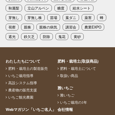
秋麗梨
立山アルペン
糖度
給水シート
芽無し
芽無し株
苗場
葉ダニ
薬害
蜂
視察
親株
親株の病気
講習会
農業EXPO
遮光
鉄欠乏
防除
鬼花
黄砂
わたしたちについて
肥料・栽培土(取扱商品)
肥料・栽培土の製造販売
肥料・栽培土について
いちご栽培指導
取扱い商品
高設システム指導
雅いちご
農産物の販売支援
雅いちご
いちご観光農園
いちご栽培の1年
Webマガジン「いちご名人」
会社情報