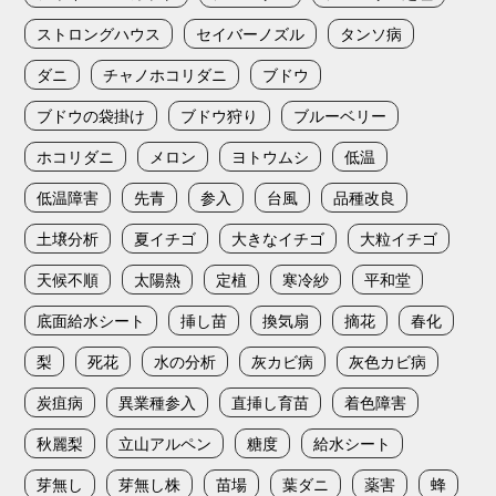
ストロングハウス
セイバーノズル
タンソ病
ダニ
チャノホコリダニ
ブドウ
ブドウの袋掛け
ブドウ狩り
ブルーベリー
ホコリダニ
メロン
ヨトウムシ
低温
低温障害
先青
参入
台風
品種改良
土壌分析
夏イチゴ
大きなイチゴ
大粒イチゴ
天候不順
太陽熱
定植
寒冷紗
平和堂
底面給水シート
挿し苗
換気扇
摘花
春化
梨
死花
水の分析
灰カビ病
灰色カビ病
炭疽病
異業種参入
直挿し育苗
着色障害
秋麗梨
立山アルペン
糖度
給水シート
芽無し
芽無し株
苗場
葉ダニ
薬害
蜂