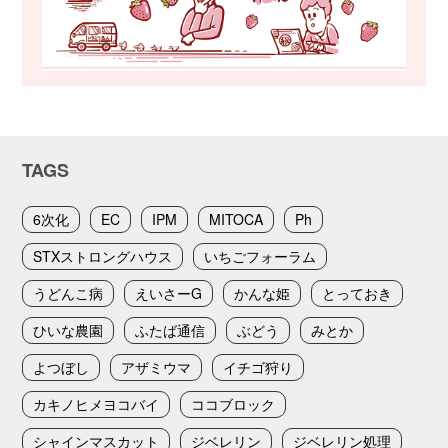
TAGS
6次化
EC
IPM
MITOCA
Ph
STXストロングハウス
いちごフォーラム
うどんこ病
えいさーG
かんな姫
とっておき
ひいな農園
ふたば通信
ぶどう
みとか
よつぼし
アザミウマ
イチゴ狩り
カキノヒメヨコバイ
ココブロック
シャインマスカット
ジベレリン
ジベレリン処理