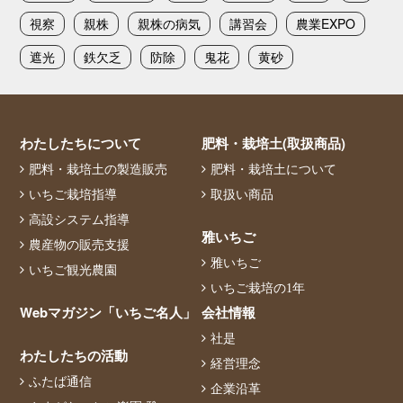
視察
親株
親株の病気
講習会
農業EXPO
遮光
鉄欠乏
防除
鬼花
黄砂
わたしたちについて
肥料・栽培土(取扱商品)
肥料・栽培土の製造販売
肥料・栽培土について
いちご栽培指導
取扱い商品
高設システム指導
雅いちご
農産物の販売支援
雅いちご
いちご観光農園
いちご栽培の1年
Webマガジン「いちご名人」
会社情報
社是
わたしたちの活動
経営理念
ふたば通信
企業沿革