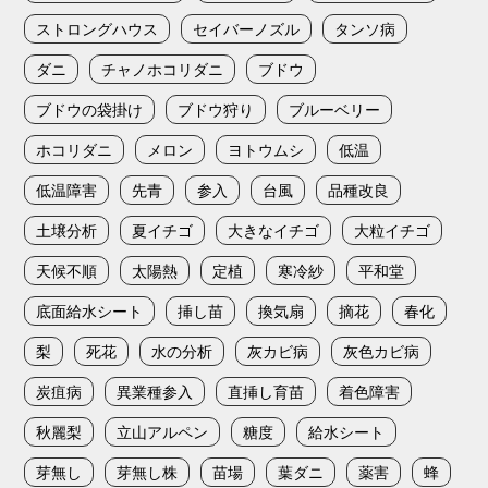
ストロングハウス
セイバーノズル
タンソ病
ダニ
チャノホコリダニ
ブドウ
ブドウの袋掛け
ブドウ狩り
ブルーベリー
ホコリダニ
メロン
ヨトウムシ
低温
低温障害
先青
参入
台風
品種改良
土壌分析
夏イチゴ
大きなイチゴ
大粒イチゴ
天候不順
太陽熱
定植
寒冷紗
平和堂
底面給水シート
挿し苗
換気扇
摘花
春化
梨
死花
水の分析
灰カビ病
灰色カビ病
炭疽病
異業種参入
直挿し育苗
着色障害
秋麗梨
立山アルペン
糖度
給水シート
芽無し
芽無し株
苗場
葉ダニ
薬害
蜂