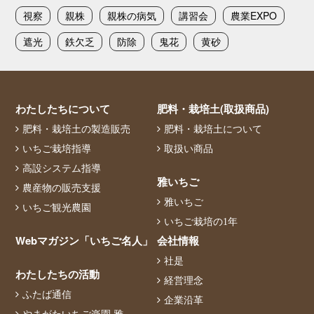
視察
親株
親株の病気
講習会
農業EXPO
遮光
鉄欠乏
防除
鬼花
黄砂
わたしたちについて
肥料・栽培土(取扱商品)
肥料・栽培土の製造販売
肥料・栽培土について
いちご栽培指導
取扱い商品
高設システム指導
雅いちご
農産物の販売支援
雅いちご
いちご観光農園
いちご栽培の1年
Webマガジン「いちご名人」
会社情報
社是
わたしたちの活動
経営理念
ふたば通信
企業沿革
やまがたいちご楽園 雅