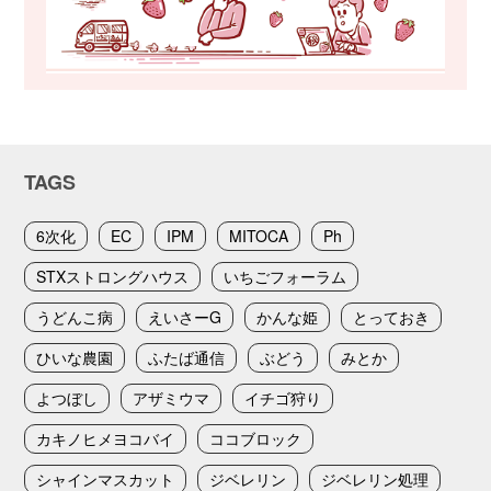
TAGS
6次化
EC
IPM
MITOCA
Ph
STXストロングハウス
いちごフォーラム
うどんこ病
えいさーG
かんな姫
とっておき
ひいな農園
ふたば通信
ぶどう
みとか
よつぼし
アザミウマ
イチゴ狩り
カキノヒメヨコバイ
ココブロック
シャインマスカット
ジベレリン
ジベレリン処理