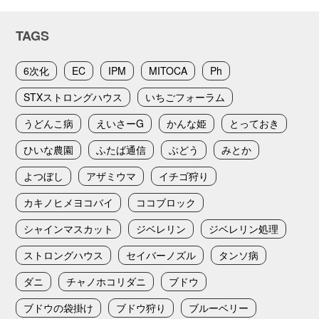
TAGS
6次化
EC
IPM
MITOCA
Ph
STXストロングハウス
いちごフォーラム
うどんこ病
えいさーG
かんな姫
とっておき
ひいな農園
ふたば通信
ぶどう
みとか
よつぼし
アザミウマ
イチゴ狩り
カキノヒメヨコバイ
ココブロック
シャインマスカット
ジベレリン
ジベレリン処理
ストロングハウス
セイバーノズル
タンソ病
ダニ
チャノホコリダニ
ブドウ
ブドウの袋掛け
ブドウ狩り
ブルーベリー