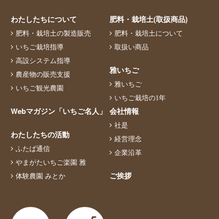
わたしたちについて
肥料・栽培土(取扱商品)
肥料・栽培土の製造販売
肥料・栽培土について
いちご栽培指導
取扱い商品
高設システム指導
雅いちご
農産物の販売支援
雅いちご
いちご観光農園
いちご栽培の1年
Webマガジン「いちご名人」
会社情報
社是
わたしたちの活動
経営理念
ふたば通信
企業沿革
やまがたいちご楽園 雅
ご挨拶
体験農園 みとか