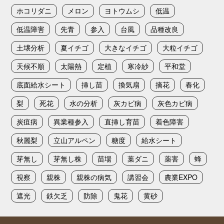
ホコリダニ
メロン
ヨトウムシ
低温
低温障害
先青
参入
台風
品種改良
土壌分析
夏イチゴ
大きなイチゴ
大粒イチゴ
天候不順
太陽熱
定植
寒冷紗
平和堂
底面給水シート
挿し苗
換気扇
摘花
春化
梨
死花
水の分析
灰カビ病
灰色カビ病
炭疽病
異業種参入
直挿し育苗
着色障害
秋麗梨
立山アルペン
糖度
給水シート
芽無し
芽無し株
苗場
葉ダニ
薬害
蜂
視察
親株
親株の病気
講習会
農業EXPO
遮光
鉄欠乏
防除
鬼花
黄砂