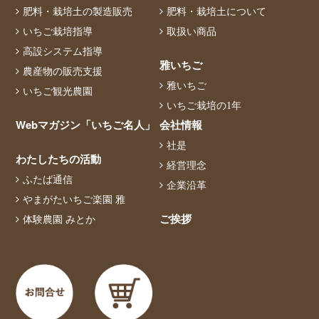
肥料・栽培土の製造販売
肥料・栽培土について
いちご栽培指導
取扱い商品
高設システム指導
雅いちご
農産物の販売支援
雅いちご
いちご観光農園
いちご栽培の1年
Webマガジン「いちご名人」
会社情報
社是
わたしたちの活動
経営理念
ふたば通信
企業沿革
やまがたいちご楽園 雅
ご挨拶
体験農園 みとか