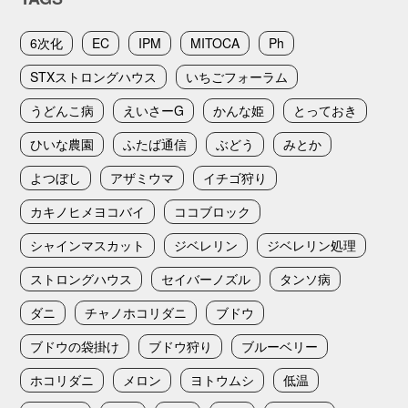
6次化
EC
IPM
MITOCA
Ph
STXストロングハウス
いちごフォーラム
うどんこ病
えいさーG
かんな姫
とっておき
ひいな農園
ふたば通信
ぶどう
みとか
よつぼし
アザミウマ
イチゴ狩り
カキノヒメヨコバイ
ココブロック
シャインマスカット
ジベレリン
ジベレリン処理
ストロングハウス
セイバーノズル
タンソ病
ダニ
チャノホコリダニ
ブドウ
ブドウの袋掛け
ブドウ狩り
ブルーベリー
ホコリダニ
メロン
ヨトウムシ
低温