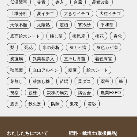
低温障害
先青
参入
台風
品種改良
土壌分析
夏イチゴ
大きなイチゴ
大粒イチゴ
天候不順
太陽熱
定植
寒冷紗
平和堂
底面給水シート
挿し苗
換気扇
摘花
春化
梨
死花
水の分析
灰カビ病
灰色カビ病
炭疽病
異業種参入
直挿し育苗
着色障害
秋麗梨
立山アルペン
糖度
給水シート
芽無し
芽無し株
苗場
葉ダニ
薬害
蜂
視察
親株
親株の病気
講習会
農業EXPO
遮光
鉄欠乏
防除
鬼花
黄砂
わたしたちについて
肥料・栽培土(取扱商品)