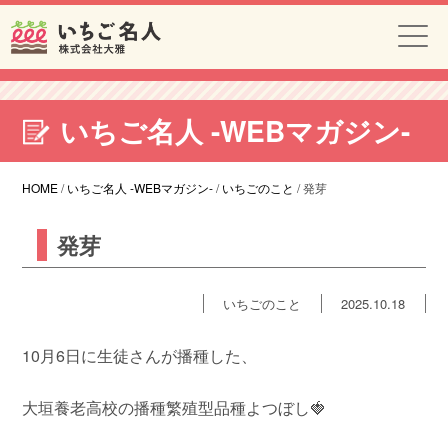
いちご名人 -WEBマガジン-
HOME
/
いちご名人 -WEBマガジン-
/
いちごのこと
/
発芽
発芽
いちごのこと
2025.10.18
10月6日に生徒さんが播種した、
大垣養老高校の播種繁殖型品種よつぼし🍓