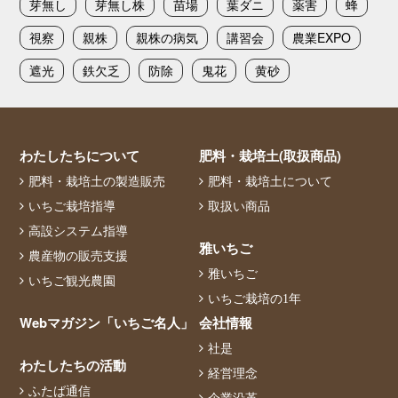
芽無し
芽無し株
苗場
葉ダニ
薬害
蜂
視察
親株
親株の病気
講習会
農業EXPO
遮光
鉄欠乏
防除
鬼花
黄砂
わたしたちについて
肥料・栽培土(取扱商品)
肥料・栽培土の製造販売
肥料・栽培土について
いちご栽培指導
取扱い商品
高設システム指導
雅いちご
農産物の販売支援
雅いちご
いちご観光農園
いちご栽培の1年
Webマガジン「いちご名人」
会社情報
社是
わたしたちの活動
経営理念
ふたば通信
企業沿革