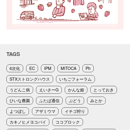
TAGS
6次化
EC
IPM
MITOCA
Ph
STXストロングハウス
いちごフォーラム
うどんこ病
えいさーG
かんな姫
とっておき
ひいな農園
ふたば通信
ぶどう
みとか
よつぼし
アザミウマ
イチゴ狩り
カキノヒメヨコバイ
ココブロック