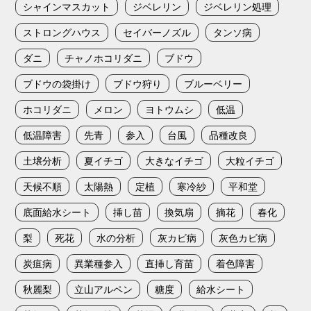
シャインマスカット
ジベレリン
ジベレリン処理
ストロングハウス
セイバーノズル
タンソ病
ダニ
チャノホコリダニ
ブドウ
ブドウの袋掛け
ブドウ狩り
ブルーベリー
ホコリダニ
メロン
ヨトウムシ
低温
低温障害
先青
参入
台風
品種改良
土壌分析
夏イチゴ
大きなイチゴ
大粒イチゴ
天候不順
太陽熱
定植
寒冷紗
平和堂
底面給水シート
挿し苗
換気扇
摘花
春化
梨
死花
水の分析
灰カビ病
灰色カビ病
炭疽病
異業種参入
直挿し育苗
着色障害
秋麗梨
立山アルペン
糖度
給水シート