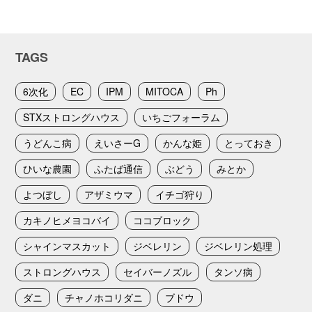
TAGS
6次化
EC
IPM
MITOCA
Ph
STXストロングハウス
いちごフォーラム
うどんこ病
えいさーG
かんな姫
とっておき
ひいな農園
ふたば通信
ぶどう
みとか
よつぼし
アザミウマ
イチゴ狩り
カキノヒメヨコバイ
ココブロック
シャインマスカット
ジベレリン
ジベレリン処理
ストロングハウス
セイバーノズル
タンソ病
ダニ
チャノホコリダニ
ブドウ