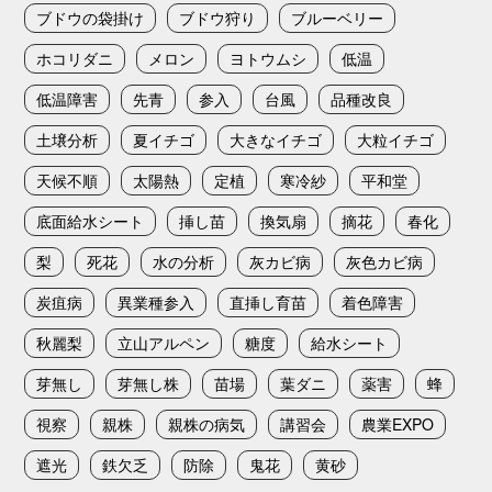
ブドウの袋掛け
ブドウ狩り
ブルーベリー
ホコリダニ
メロン
ヨトウムシ
低温
低温障害
先青
参入
台風
品種改良
土壌分析
夏イチゴ
大きなイチゴ
大粒イチゴ
天候不順
太陽熱
定植
寒冷紗
平和堂
底面給水シート
挿し苗
換気扇
摘花
春化
梨
死花
水の分析
灰カビ病
灰色カビ病
炭疽病
異業種参入
直挿し育苗
着色障害
秋麗梨
立山アルペン
糖度
給水シート
芽無し
芽無し株
苗場
葉ダニ
薬害
蜂
視察
親株
親株の病気
講習会
農業EXPO
遮光
鉄欠乏
防除
鬼花
黄砂