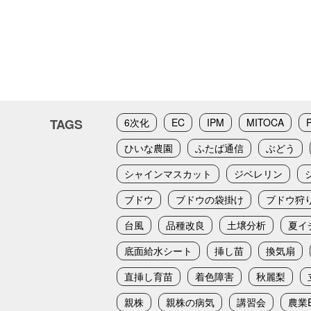
TAGS
6次化
EC
IPM
MITOCA
ひいな農園
ふたば通信
ぶどう
シャインマスカット
ジベレリン
ブドウ
ブドウの袋掛け
ブドウ狩
台風
品種改良
土壌分析
夏イ
底面給水シート
挿し苗
換気扇
直挿し育苗
着色障害
秋麗梨
親株
親株の病気
講習会
農業E