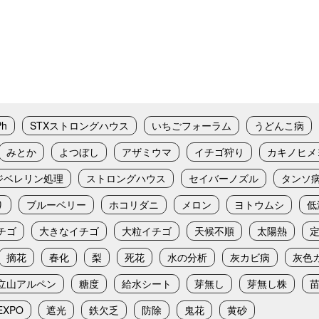
Ph
STXストロングハウス
いちごフォーラム
うどんこ病
みとか
よつぼし
アザミウマ
イチゴ狩り
カキノヒメ
ジベレリン処理
ストロングハウス
セイバーノズル
タンソ
り
ブルーベリー
ホコリダニ
メロン
ヨトウムシ
低
チゴ
大きなイチゴ
大粒イチゴ
天候不順
太陽熱
摘花
春化
梨
死花
水の分析
灰カビ病
灰色
立山アルペン
糖度
給水シート
芽無し
芽無し株
XPO
遮光
鉄欠乏
防除
鬼花
黄砂