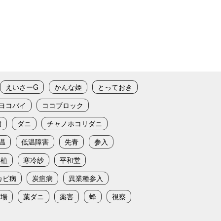
えいさーG
かんな姫
とっておき
ヨコバイ
ココブロック
病
ダニ
チャノホコリダニ
温
低温障害
先青
参入
定植
寒冷紗
平和堂
カビ病
炭疽病
異業種参入
苗場
葉ダニ
薬害
蜂
視察