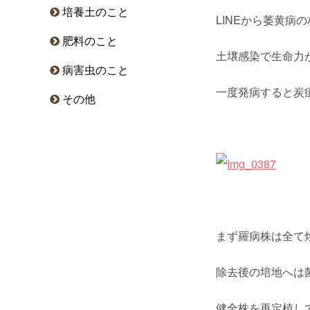
培養土のこと
LINEから萎黄病
肥料のこと
土壌感染で生命力
病害虫のこと
一度発病すると炭
その他
まず羅病株は全て
除去後の培地へは
健全株を再定植し