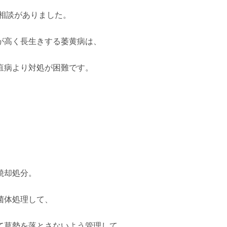
の相談がありました。
が高く長生きする萎黄病は、
疽病より対処が困難です。
焼却処分。
菌体処理して、
て草勢を落とさないよう管理して、