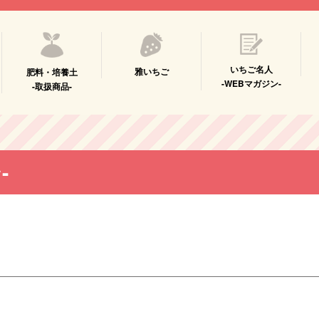
いちご名人
雅いちご
肥料・培養土
-WEBマガジン-
-取扱商品-
-