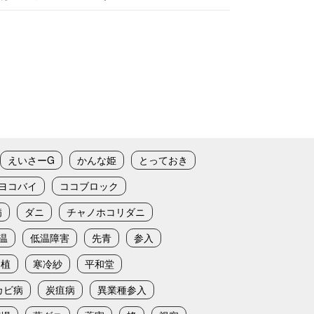
えいさーG
かんな姫
とっておき
ヨコバイ
ココブロック
病
ダニ
チャノホコリダニ
温
低温障害
先青
参入
定植
寒冷紗
平和堂
カビ病
炭疽病
異業種参入