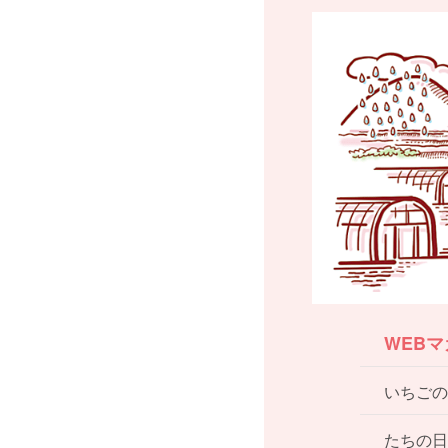
WEB
いちごの
たちの日