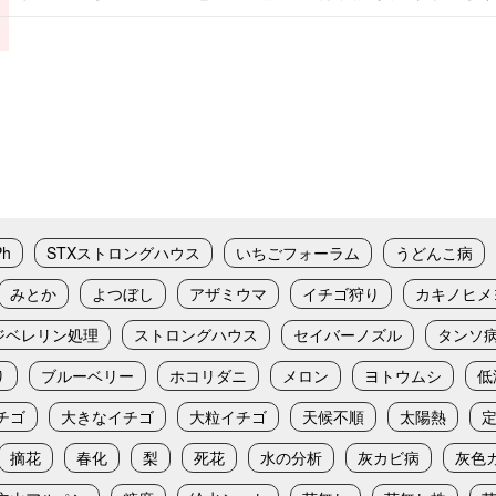
Ph
STXストロングハウス
いちごフォーラム
うどんこ病
みとか
よつぼし
アザミウマ
イチゴ狩り
カキノヒメ
ジベレリン処理
ストロングハウス
セイバーノズル
タンソ
り
ブルーベリー
ホコリダニ
メロン
ヨトウムシ
低
チゴ
大きなイチゴ
大粒イチゴ
天候不順
太陽熱
摘花
春化
梨
死花
水の分析
灰カビ病
灰色