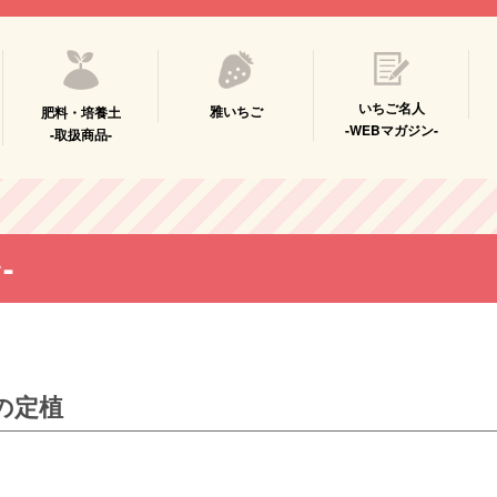
いちご名人
雅いちご
肥料・培養土
-WEBマガジン-
-取扱商品-
-
の定植