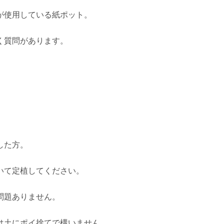
が使用している紙ポット。
く質問があります。
した方。
いて定植してください。
問題ありません。
は土にポイ捨てで構いません。