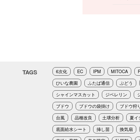
TAGS
6次化
EC
IPM
MITOCA
ひいな農園
ふたば通信
ぶどう
シャインマスカット
ジベレリン
ブドウ
ブドウの袋掛け
ブドウ狩
台風
品種改良
土壌分析
夏イ
底面給水シート
挿し苗
換気扇