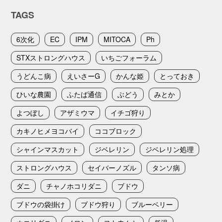
TAGS
6次化
EC
IPM
MITOCA
Ph
STXストロングハウス
いちごフォーラム
うどんこ病
えいさーG
かんな姫
とっておき
ひいな農園
ふたば通信
ぶどう
みとか
よつぼし
アザミウマ
イチゴ狩り
カキノヒメヨコバイ
ココブロック
シャインマスカット
ジベレリン
ジベレリン処理
ストロングハウス
セイバーノズル
タンソ病
ダニ
チャノホコリダニ
ブドウ
ブドウの袋掛け
ブドウ狩り
ブルーベリー