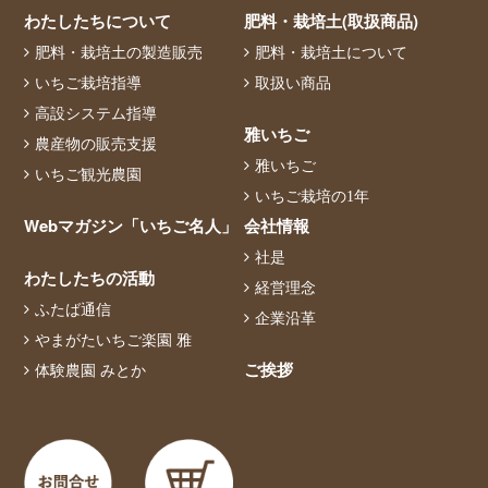
わたしたちについて
肥料・栽培土(取扱商品)
肥料・栽培土の製造販売
肥料・栽培土について
いちご栽培指導
取扱い商品
高設システム指導
雅いちご
農産物の販売支援
雅いちご
いちご観光農園
いちご栽培の1年
Webマガジン「いちご名人」
会社情報
社是
わたしたちの活動
経営理念
ふたば通信
企業沿革
やまがたいちご楽園 雅
ご挨拶
体験農園 みとか