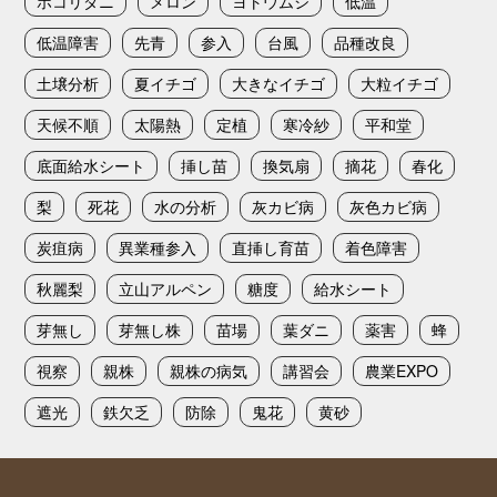
ホコリダニ
メロン
ヨトウムシ
低温
低温障害
先青
参入
台風
品種改良
土壌分析
夏イチゴ
大きなイチゴ
大粒イチゴ
天候不順
太陽熱
定植
寒冷紗
平和堂
底面給水シート
挿し苗
換気扇
摘花
春化
梨
死花
水の分析
灰カビ病
灰色カビ病
炭疽病
異業種参入
直挿し育苗
着色障害
秋麗梨
立山アルペン
糖度
給水シート
芽無し
芽無し株
苗場
葉ダニ
薬害
蜂
視察
親株
親株の病気
講習会
農業EXPO
遮光
鉄欠乏
防除
鬼花
黄砂