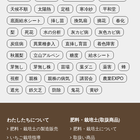
天候不順
太陽熱
定植
寒冷紗
平和堂
底面給水シート
挿し苗
換気扇
摘花
春化
梨
死花
水の分析
灰カビ病
灰色カビ病
炭疽病
異業種参入
直挿し育苗
着色障害
秋麗梨
立山アルペン
糖度
給水シート
芽無し
芽無し株
苗場
葉ダニ
薬害
蜂
視察
親株
親株の病気
講習会
農業EXPO
遮光
鉄欠乏
防除
鬼花
黄砂
わたしたちについて
肥料・栽培土(取扱商品)
肥料・栽培土の製造販売
肥料・栽培土について
いちご栽培指導
取扱い商品