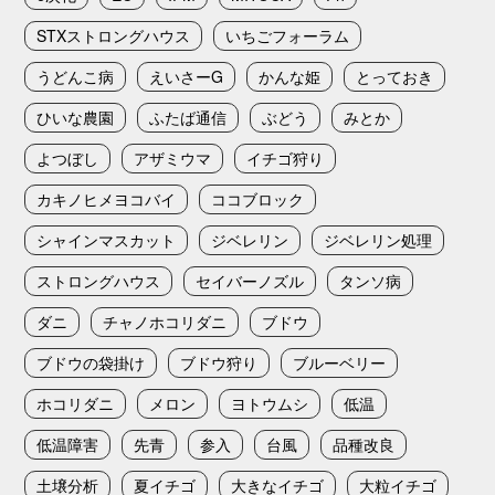
STXストロングハウス
いちごフォーラム
うどんこ病
えいさーG
かんな姫
とっておき
ひいな農園
ふたば通信
ぶどう
みとか
よつぼし
アザミウマ
イチゴ狩り
カキノヒメヨコバイ
ココブロック
シャインマスカット
ジベレリン
ジベレリン処理
ストロングハウス
セイバーノズル
タンソ病
ダニ
チャノホコリダニ
ブドウ
ブドウの袋掛け
ブドウ狩り
ブルーベリー
ホコリダニ
メロン
ヨトウムシ
低温
低温障害
先青
参入
台風
品種改良
土壌分析
夏イチゴ
大きなイチゴ
大粒イチゴ