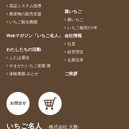
高設システム指導
雅いちご
農産物の販売支援
雅いちご
いちご観光農園
いちご栽培の1年
Webマガジン「いちご名人」
会社情報
社是
わたしたちの活動
経営理念
ふたば通信
企業沿革
やまがたいちご楽園 雅
ご挨拶
体験農園 みとか
いちご名人
-株式会社 大雅-