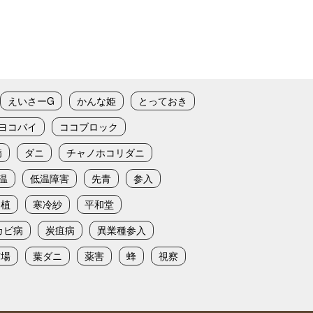
えいさーG
かんな姫
とっておき
ヨコバイ
ココブロック
病
ダニ
チャノホコリダニ
温
低温障害
先青
参入
定植
寒冷紗
平和堂
カビ病
炭疽病
異業種参入
苗場
葉ダニ
薬害
蜂
視察