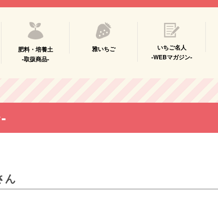
いちご名人
雅いちご
肥料・培養土
-WEBマガジン-
-取扱商品-
-
さん