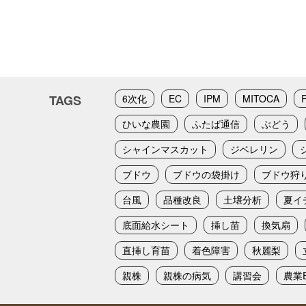
TAGS
6次化
EC
IPM
MITOCA
ひいな農園
ふたば通信
ぶどう
シャインマスカット
ジベレリン
ブドウ
ブドウの袋掛け
ブドウ狩
台風
品種改良
土壌分析
夏イ
底面給水シート
挿し苗
換気扇
直挿し育苗
着色障害
秋麗梨
親株
親株の病気
講習会
農業E