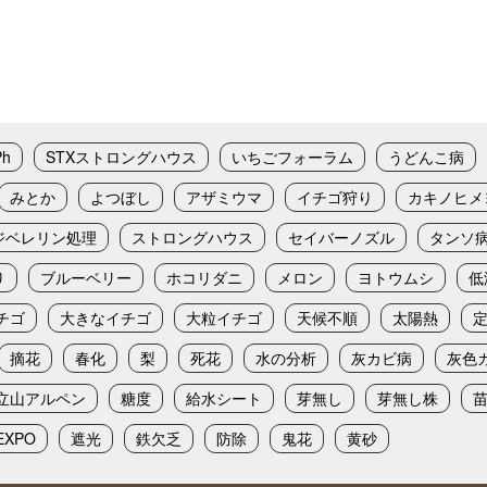
Ph
STXストロングハウス
いちごフォーラム
うどんこ病
みとか
よつぼし
アザミウマ
イチゴ狩り
カキノヒメ
ジベレリン処理
ストロングハウス
セイバーノズル
タンソ
り
ブルーベリー
ホコリダニ
メロン
ヨトウムシ
低
チゴ
大きなイチゴ
大粒イチゴ
天候不順
太陽熱
摘花
春化
梨
死花
水の分析
灰カビ病
灰色
立山アルペン
糖度
給水シート
芽無し
芽無し株
XPO
遮光
鉄欠乏
防除
鬼花
黄砂