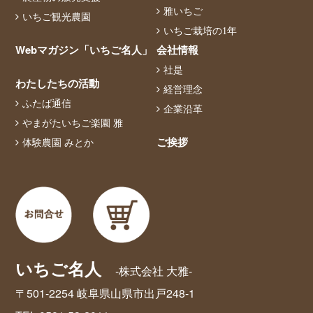
雅いちご
いちご観光農園
いちご栽培の1年
Webマガジン「いちご名人」
会社情報
社是
わたしたちの活動
経営理念
ふたば通信
企業沿革
やまがたいちご楽園 雅
ご挨拶
体験農園 みとか
いちご名人
-株式会社 大雅-
〒501-2254 岐阜県山県市出戸248-1