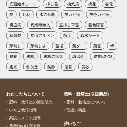
底面給水シート
挿し苗
換気扇
摘花
春化
梨
死花
水の分析
灰カビ病
灰色カビ病
炭疽病
異業種参入
直挿し育苗
着色障害
秋麗梨
立山アルペン
糖度
給水シート
芽無し
芽無し株
苗場
葉ダニ
薬害
蜂
視察
親株
親株の病気
講習会
農業EXPO
遮光
鉄欠乏
防除
鬼花
黄砂
わたしたちについて
肥料・栽培土(取扱商品)
肥料・栽培土の製造販売
肥料・栽培土について
いちご栽培指導
取扱い商品
高設システム指導
雅いちご
農産物の販売支援