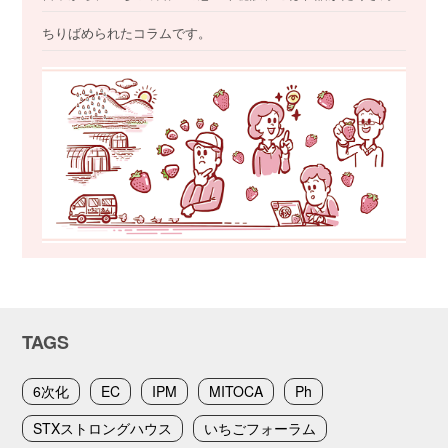
ちりばめられたコラムです。
TAGS
6次化
EC
IPM
MITOCA
Ph
STXストロングハウス
いちごフォーラム