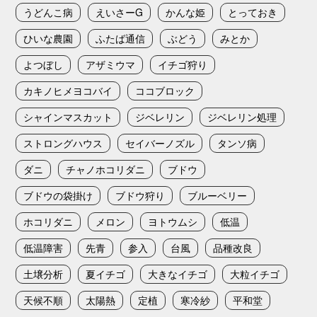
うどんこ病
えいさーG
かんな姫
とっておき
ひいな農園
ふたば通信
ぶどう
みとか
よつぼし
アザミウマ
イチゴ狩り
カキノヒメヨコバイ
ココブロック
シャインマスカット
ジベレリン
ジベレリン処理
ストロングハウス
セイバーノズル
タンソ病
ダニ
チャノホコリダニ
ブドウ
ブドウの袋掛け
ブドウ狩り
ブルーベリー
ホコリダニ
メロン
ヨトウムシ
低温
低温障害
先青
参入
台風
品種改良
土壌分析
夏イチゴ
大きなイチゴ
大粒イチゴ
天候不順
太陽熱
定植
寒冷紗
平和堂