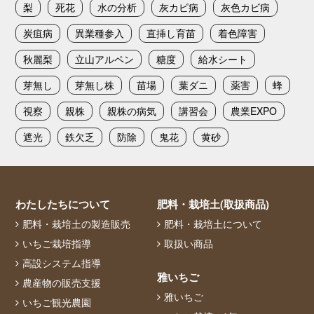
梨
死花
水の分析
灰カビ病
灰色カビ病
炭疽病
異業種参入
直挿し育苗
着色障害
秋麗梨
立山アルペン
糖度
給水シート
芽無し
芽無し株
苗場
葉ダニ
薬害
蜂
視察
親株
親株の病気
講習会
農業EXPO
遮光
鉄欠乏
防除
鬼花
黄砂
わたしたちについて
肥料・栽培土(取扱商品)
肥料・栽培土の製造販売
肥料・栽培土について
いちご栽培指導
取扱い商品
高設システム指導
雅いちご
農産物の販売支援
雅いちご
いちご観光農園