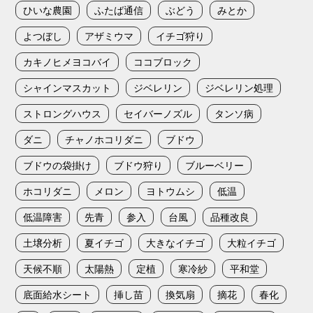
ひいな農園
ふたば通信
ぶどう
みとか
よつぼし
アザミウマ
イチゴ狩り
カキノヒメヨコバイ
ココブロック
シャインマスカット
ジベレリン
ジベレリン処理
ストロングハウス
セイバーノズル
タンソ病
ダニ
チャノホコリダニ
ブドウ
ブドウの袋掛け
ブドウ狩り
ブルーベリー
ホコリダニ
メロン
ヨトウムシ
低温
低温障害
先青
参入
台風
品種改良
土壌分析
夏イチゴ
大きなイチゴ
大粒イチゴ
天候不順
太陽熱
定植
寒冷紗
平和堂
底面給水シート
挿し苗
換気扇
摘花
春化