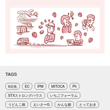
TAGS
6次化
EC
IPM
MITOCA
Ph
STXストロングハウス
いちごフォーラム
うどんこ病
えいさーG
かんな姫
とっておき