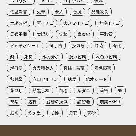
ホコリダニ
メロン
ヨトウムシ
低温
低温障害
先青
参入
台風
品種改良
土壌分析
夏イチゴ
大きなイチゴ
大粒イチゴ
天候不順
太陽熱
定植
寒冷紗
平和堂
底面給水シート
挿し苗
換気扇
摘花
春化
梨
死花
水の分析
灰カビ病
灰色カビ病
炭疽病
異業種参入
直挿し育苗
着色障害
秋麗梨
立山アルペン
糖度
給水シート
芽無し
芽無し株
苗場
葉ダニ
薬害
蜂
視察
親株
親株の病気
講習会
農業EXPO
遮光
鉄欠乏
防除
鬼花
黄砂