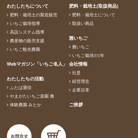
わたしたちについて
肥料・栽培土(取扱商品)
肥料・栽培土の製造販売
肥料・栽培土について
いちご栽培指導
取扱い商品
高設システム指導
雅いちご
農産物の販売支援
雅いちご
いちご観光農園
いちご栽培の1年
Webマガジン「いちご名人」
会社情報
社是
わたしたちの活動
経営理念
ふたば通信
企業沿革
やまがたいちご楽園 雅
ご挨拶
体験農園 みとか