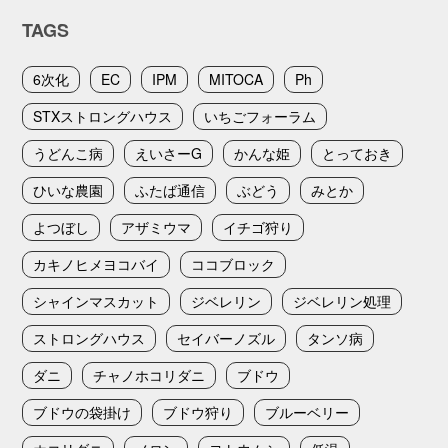
TAGS
6次化
EC
IPM
MITOCA
Ph
STXストロングハウス
いちごフォーラム
うどんこ病
えいさーG
かんな姫
とっておき
ひいな農園
ふたば通信
ぶどう
みとか
よつぼし
アザミウマ
イチゴ狩り
カキノヒメヨコバイ
ココブロック
シャインマスカット
ジベレリン
ジベレリン処理
ストロングハウス
セイバーノズル
タンソ病
ダニ
チャノホコリダニ
ブドウ
ブドウの袋掛け
ブドウ狩り
ブルーベリー