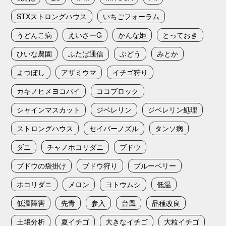
STXストロングハウス
いちごフォーラム
うどんこ病
えいさーG
かんな姫
とっておき
ひいな農園
ふたば通信
ぶどう
みとか
よつぼし
アザミウマ
イチゴ狩り
カキノヒメヨコバイ
ココブロック
シャインマスカット
ジベレリン
ジベレリン処理
ストロングハウス
セイバーノズル
タンソ病
ダニ
チャノホコリダニ
ブドウ
ブドウの袋掛け
ブドウ狩り
ブルーベリー
ホコリダニ
メロン
ヨトウムシ
低温
低温障害
先青
参入
台風
品種改良
土壌分析
夏イチゴ
大きなイチゴ
大粒イチゴ