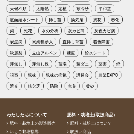
天候不順
太陽熱
定植
寒冷紗
平和堂
底面給水シート
挿し苗
換気扇
摘花
春化
梨
死花
水の分析
灰カビ病
灰色カビ病
炭疽病
異業種参入
直挿し育苗
着色障害
秋麗梨
立山アルペン
糖度
給水シート
芽無し
芽無し株
苗場
葉ダニ
薬害
蜂
視察
親株
親株の病気
講習会
農業EXPO
遮光
鉄欠乏
防除
鬼花
黄砂
わたしたちについて
肥料・栽培土(取扱商品)
肥料・栽培土の製造販売
肥料・栽培土について
いちご栽培指導
取扱い商品