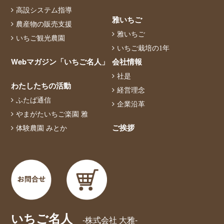
高設システム指導
雅いちご
農産物の販売支援
雅いちご
いちご観光農園
いちご栽培の1年
Webマガジン「いちご名人」
会社情報
社是
わたしたちの活動
経営理念
ふたば通信
企業沿革
やまがたいちご楽園 雅
ご挨拶
体験農園 みとか
いちご名人
-株式会社 大雅-