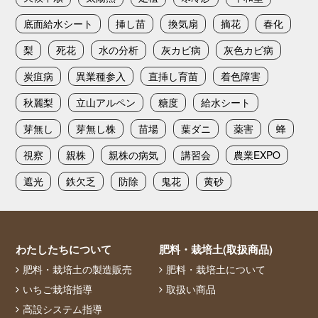
底面給水シート
挿し苗
換気扇
摘花
春化
梨
死花
水の分析
灰カビ病
灰色カビ病
炭疽病
異業種参入
直挿し育苗
着色障害
秋麗梨
立山アルペン
糖度
給水シート
芽無し
芽無し株
苗場
葉ダニ
薬害
蜂
視察
親株
親株の病気
講習会
農業EXPO
遮光
鉄欠乏
防除
鬼花
黄砂
わたしたちについて
肥料・栽培土(取扱商品)
肥料・栽培土の製造販売
肥料・栽培土について
いちご栽培指導
取扱い商品
高設システム指導