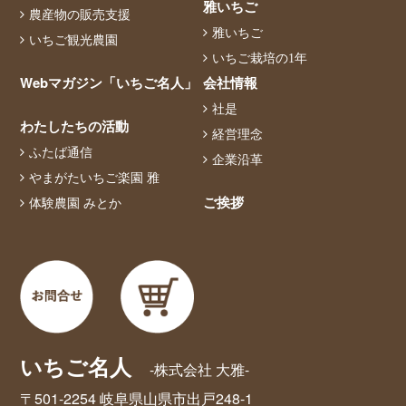
雅いちご
農産物の販売支援
雅いちご
いちご観光農園
いちご栽培の1年
Webマガジン「いちご名人」
会社情報
社是
わたしたちの活動
経営理念
ふたば通信
企業沿革
やまがたいちご楽園 雅
ご挨拶
体験農園 みとか
いちご名人
-株式会社 大雅-
〒501-2254 岐阜県山県市出戸248-1