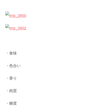
・食味
・色合い
・香り
・肉質
・糖度