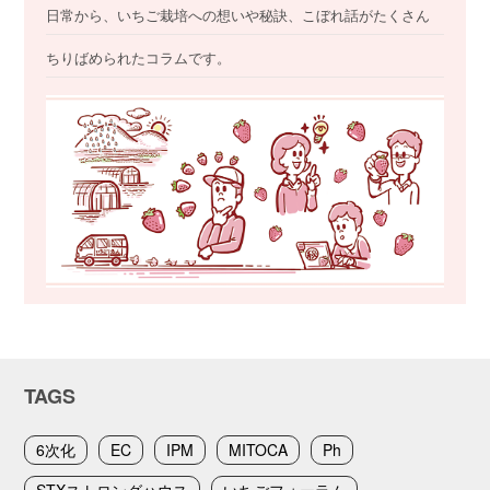
日常から、いちご栽培への想いや秘訣、こぼれ話がたくさん
ちりばめられたコラムです。
TAGS
6次化
EC
IPM
MITOCA
Ph
STXストロングハウス
いちごフォーラム