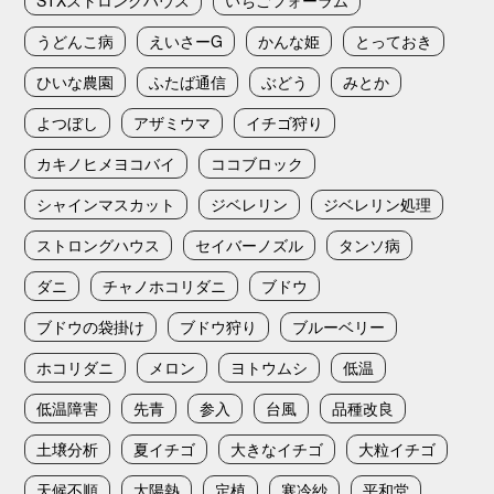
うどんこ病
えいさーG
かんな姫
とっておき
ひいな農園
ふたば通信
ぶどう
みとか
よつぼし
アザミウマ
イチゴ狩り
カキノヒメヨコバイ
ココブロック
シャインマスカット
ジベレリン
ジベレリン処理
ストロングハウス
セイバーノズル
タンソ病
ダニ
チャノホコリダニ
ブドウ
ブドウの袋掛け
ブドウ狩り
ブルーベリー
ホコリダニ
メロン
ヨトウムシ
低温
低温障害
先青
参入
台風
品種改良
土壌分析
夏イチゴ
大きなイチゴ
大粒イチゴ
天候不順
太陽熱
定植
寒冷紗
平和堂