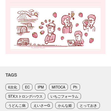
TAGS
6次化
EC
IPM
MITOCA
Ph
STXストロングハウス
いちごフォーラム
うどんこ病
えいさーG
かんな姫
とっておき