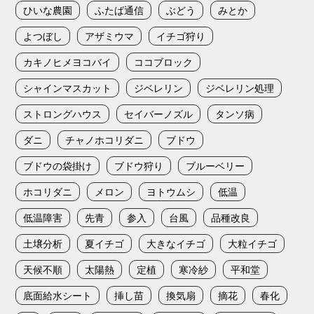
ひいな農園
ふたば通信
ぶどう
みとか
よつぼし
アザミウマ
イチゴ狩り
カキノヒメヨコバイ
ココブロック
シャインマスカット
ジベレリン
ジベレリン処理
ストロングハウス
セイバーノズル
タンソ病
ダニ
チャノホコリダニ
ブドウ
ブドウの袋掛け
ブドウ狩り
ブルーベリー
ホコリダニ
メロン
ヨトウムシ
低温
低温障害
先青
参入
台風
品種改良
土壌分析
夏イチゴ
大きなイチゴ
大粒イチゴ
天候不順
太陽熱
定植
寒冷紗
平和堂
底面給水シート
挿し苗
換気扇
摘花
春化