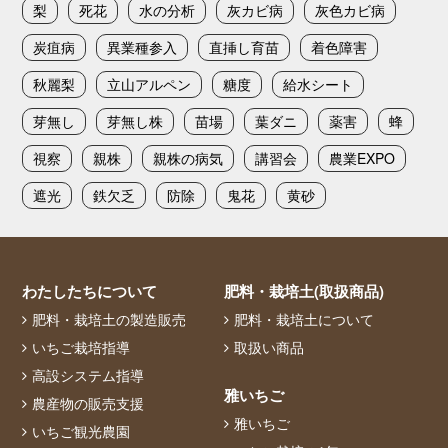
梨
死花
水の分析
灰カビ病
灰色カビ病
炭疽病
異業種参入
直挿し育苗
着色障害
秋麗梨
立山アルペン
糖度
給水シート
芽無し
芽無し株
苗場
葉ダニ
薬害
蜂
視察
親株
親株の病気
講習会
農業EXPO
遮光
鉄欠乏
防除
鬼花
黄砂
わたしたちについて
肥料・栽培土(取扱商品)
肥料・栽培土の製造販売
肥料・栽培土について
いちご栽培指導
取扱い商品
高設システム指導
雅いちご
農産物の販売支援
雅いちご
いちご観光農園