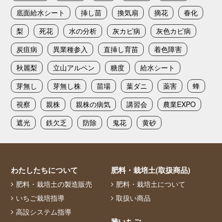
底面給水シート
挿し苗
換気扇
摘花
春化
梨
死花
水の分析
灰カビ病
灰色カビ病
炭疽病
異業種参入
直挿し育苗
着色障害
秋麗梨
立山アルペン
糖度
給水シート
芽無し
芽無し株
苗場
葉ダニ
薬害
蜂
視察
親株
親株の病気
講習会
農業EXPO
遮光
鉄欠乏
防除
鬼花
黄砂
わたしたちについて
肥料・栽培土(取扱商品)
肥料・栽培土の製造販売
肥料・栽培土について
いちご栽培指導
取扱い商品
高設システム指導
雅いちご