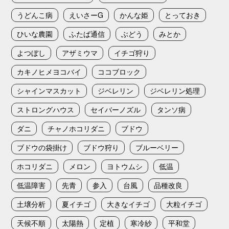
うどんこ病
えいさーG
かんな姫
とっておき
ひいな農園
ふたば通信
ぶどう
みとか
よつぼし
アザミウマ
イチゴ狩り
カキノヒメヨコバイ
ココブロック
シャインマスカット
ジベレリン
ジベレリン処理
ストロングハウス
セイバーノズル
タンソ病
ダニ
チャノホコリダニ
ブドウ
ブドウの袋掛け
ブドウ狩り
ブルーベリー
ホコリダニ
メロン
ヨトウムシ
低温
低温障害
先青
参入
台風
品種改良
土壌分析
夏イチゴ
大きなイチゴ
大粒イチゴ
天候不順
太陽熱
定植
寒冷紗
平和堂