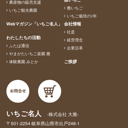
農産物の販売支援
雅いちご
いちご観光農園
いちご栽培の1年
Webマガジン「いちご名人」
会社情報
社是
わたしたちの活動
経営理念
ふたば通信
企業沿革
やまがたいちご楽園 雅
ご挨拶
体験農園 みとか
いちご名人
-株式会社 大雅-
〒501-2254 岐阜県山県市出戸248-1