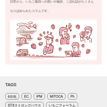
日常から、いちご栽培への想いや秘訣、こぼれ話がたくさん
ちりばめられたコラムです。
TAGS
6次化
EC
IPM
MITOCA
Ph
STXストロングハウス
いちごフォーラム