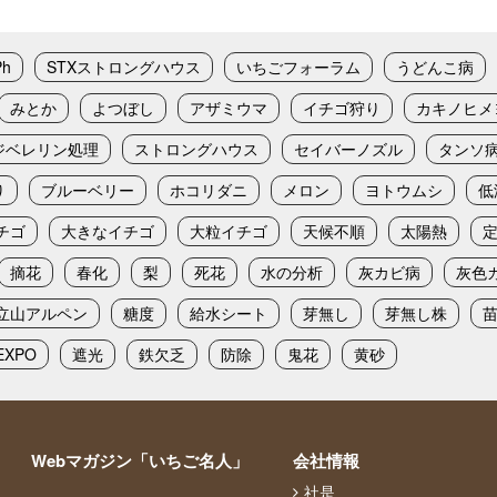
Ph
STXストロングハウス
いちごフォーラム
うどんこ病
みとか
よつぼし
アザミウマ
イチゴ狩り
カキノヒメ
ジベレリン処理
ストロングハウス
セイバーノズル
タンソ
り
ブルーベリー
ホコリダニ
メロン
ヨトウムシ
低
チゴ
大きなイチゴ
大粒イチゴ
天候不順
太陽熱
摘花
春化
梨
死花
水の分析
灰カビ病
灰色
立山アルペン
糖度
給水シート
芽無し
芽無し株
XPO
遮光
鉄欠乏
防除
鬼花
黄砂
Webマガジン「いちご名人」
会社情報
社是