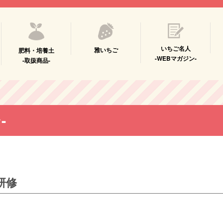
いちご名人
雅いちご
肥料・培養土
-WEBマガジン-
-取扱商品-
-
研修