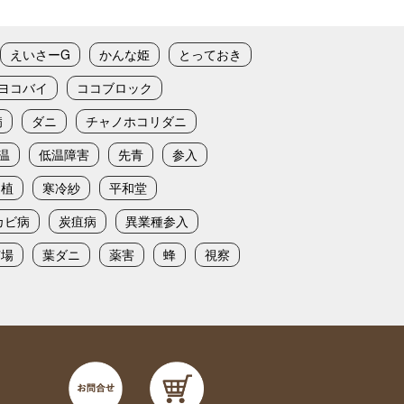
えいさーG
かんな姫
とっておき
ヨコバイ
ココブロック
病
ダニ
チャノホコリダニ
温
低温障害
先青
参入
定植
寒冷紗
平和堂
カビ病
炭疽病
異業種参入
苗場
葉ダニ
薬害
蜂
視察