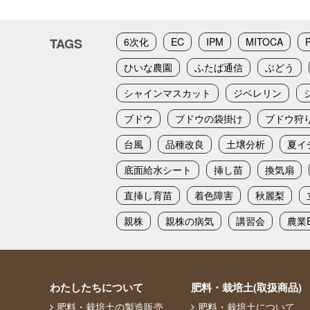
TAGS
6次化
EC
IPM
MITOCA
ひいな農園
ふたば通信
ぶどう
シャインマスカット
ジベレリン
ブドウ
ブドウの袋掛け
ブドウ狩
台風
品種改良
土壌分析
夏イ
底面給水シート
挿し苗
換気扇
直挿し育苗
着色障害
秋麗梨
親株
親株の病気
講習会
農業E
わたしたちについて
肥料・栽培土(取扱商品)
肥料・栽培土の製造販売
肥料・栽培土について