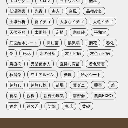
ホコリダニ
メロン
ヨトウムシ
低温
低温障害
先青
参入
台風
品種改良
土壌分析
夏イチゴ
大きなイチゴ
大粒イチゴ
天候不順
太陽熱
定植
寒冷紗
平和堂
底面給水シート
挿し苗
換気扇
摘花
春化
梨
死花
水の分析
灰カビ病
灰色カビ病
炭疽病
異業種参入
直挿し育苗
着色障害
秋麗梨
立山アルペン
糖度
給水シート
芽無し
芽無し株
苗場
葉ダニ
薬害
蜂
視察
親株
親株の病気
講習会
農業EXPO
遮光
鉄欠乏
防除
鬼花
黄砂