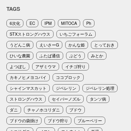
TAGS
6次化
EC
IPM
MITOCA
Ph
STXストロングハウス
いちごフォーラム
うどんこ病
えいさーG
かんな姫
とっておき
ひいな農園
ふたば通信
ぶどう
みとか
よつぼし
アザミウマ
イチゴ狩り
カキノヒメヨコバイ
ココブロック
シャインマスカット
ジベレリン
ジベレリン処理
ストロングハウス
セイバーノズル
タンソ病
ダニ
チャノホコリダニ
ブドウ
ブドウの袋掛け
ブドウ狩り
ブルーベリー