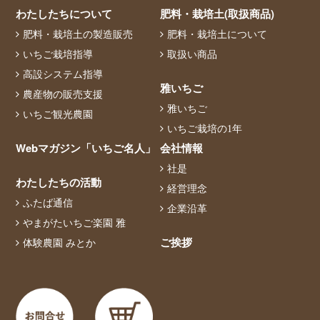
わたしたちについて
肥料・栽培土(取扱商品)
肥料・栽培土の製造販売
肥料・栽培土について
いちご栽培指導
取扱い商品
高設システム指導
雅いちご
農産物の販売支援
雅いちご
いちご観光農園
いちご栽培の1年
Webマガジン「いちご名人」
会社情報
社是
わたしたちの活動
経営理念
ふたば通信
企業沿革
やまがたいちご楽園 雅
ご挨拶
体験農園 みとか