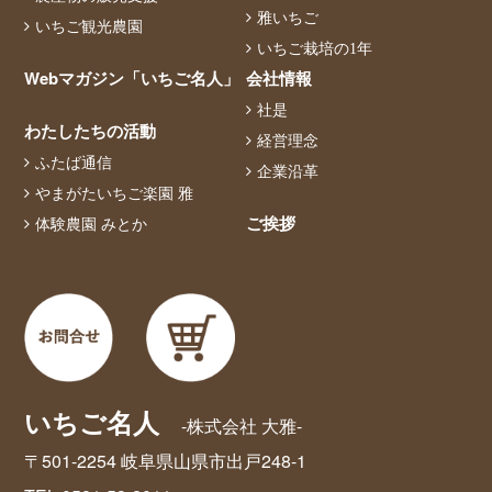
雅いちご
いちご観光農園
いちご栽培の1年
Webマガジン「いちご名人」
会社情報
社是
わたしたちの活動
経営理念
ふたば通信
企業沿革
やまがたいちご楽園 雅
ご挨拶
体験農園 みとか
いちご名人
-株式会社 大雅-
〒501-2254 岐阜県山県市出戸248-1