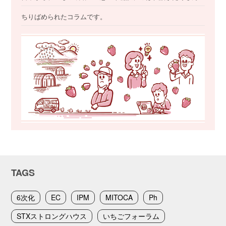
ちりばめられたコラムです。
TAGS
6次化
EC
IPM
MITOCA
Ph
STXストロングハウス
いちごフォーラム