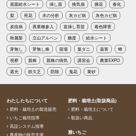
底面給水シート
挿し苗
換気扇
摘花
春化
梨
死花
水の分析
灰カビ病
灰色カビ病
炭疽病
異業種参入
直挿し育苗
着色障害
秋麗梨
立山アルペン
糖度
給水シート
芽無し
芽無し株
苗場
葉ダニ
薬害
蜂
視察
親株
親株の病気
講習会
農業EXPO
遮光
鉄欠乏
防除
鬼花
黄砂
わたしたちについて
肥料・栽培土(取扱商品)
肥料・栽培土の製造販売
肥料・栽培土について
いちご栽培指導
取扱い商品
高設システム指導
雅いちご
農産物の販売支援