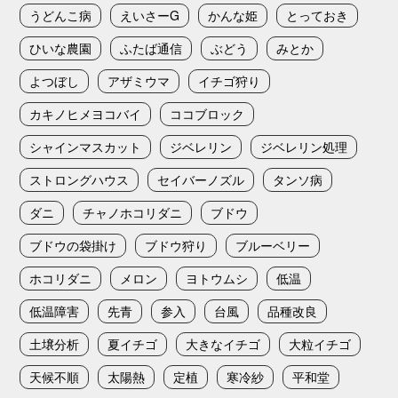
うどんこ病
えいさーG
かんな姫
とっておき
ひいな農園
ふたば通信
ぶどう
みとか
よつぼし
アザミウマ
イチゴ狩り
カキノヒメヨコバイ
ココブロック
シャインマスカット
ジベレリン
ジベレリン処理
ストロングハウス
セイバーノズル
タンソ病
ダニ
チャノホコリダニ
ブドウ
ブドウの袋掛け
ブドウ狩り
ブルーベリー
ホコリダニ
メロン
ヨトウムシ
低温
低温障害
先青
参入
台風
品種改良
土壌分析
夏イチゴ
大きなイチゴ
大粒イチゴ
天候不順
太陽熱
定植
寒冷紗
平和堂