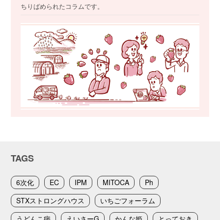
ちりばめられたコラムです。
TAGS
6次化
EC
IPM
MITOCA
Ph
STXストロングハウス
いちごフォーラム
うどんこ病
えいさーG
かんな姫
とっておき