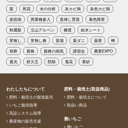
梨
死花
水の分析
灰カビ病
灰色カビ病
炭疽病
異業種参入
直挿し育苗
着色障害
秋麗梨
立山アルペン
糖度
給水シート
芽無し
芽無し株
苗場
葉ダニ
薬害
蜂
視察
親株
親株の病気
講習会
農業EXPO
遮光
鉄欠乏
防除
鬼花
黄砂
わたしたちについて
肥料・栽培土(取扱商品)
肥料・栽培土の製造販売
肥料・栽培土について
いちご栽培指導
取扱い商品
高設システム指導
雅いちご
農産物の販売支援
雅いちご