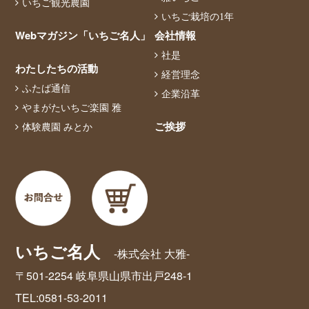
いちご観光農園
いちご栽培の1年
Webマガジン「いちご名人」
会社情報
社是
わたしたちの活動
経営理念
ふたば通信
企業沿革
やまがたいちご楽園 雅
ご挨拶
体験農園 みとか
いちご名人
-株式会社 大雅-
〒501-2254 岐阜県山県市出戸248-1
TEL:0581-53-2011