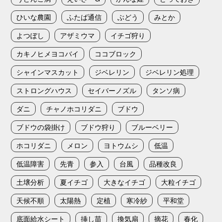
ひいな農園
ふたば通信
ぶどう
みとか
よつぼし
アザミウマ
イチゴ狩り
カキノヒメヨコバイ
ココブロック
シャインマスカット
ジベレリン
ジベレリン処理
ストロングハウス
セイバーノズル
タンソ病
ダニ
チャノホコリダニ
ブドウ
ブドウの袋掛け
ブドウ狩り
ブルーベリー
ホコリダニ
メロン
ヨトウムシ
低温
低温障害
先青
参入
台風
品種改良
土壌分析
夏イチゴ
大きなイチゴ
大粒イチゴ
天候不順
太陽熱
定植
寒冷紗
平和堂
底面給水シート
挿し苗
換気扇
摘花
春化