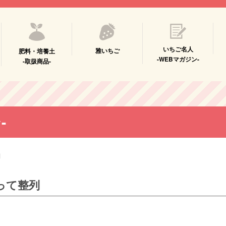
いちご名人
雅いちご
肥料・培養土
-WEBマガジン-
-取扱商品-
-
列
って整列