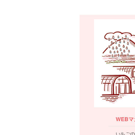
WEB
いちごの