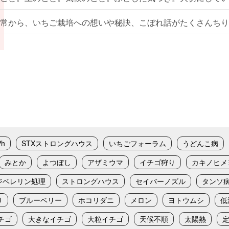
常から、いちご栽培への想いや秘訣、こぼれ話がたくさんちり
Ph
STXストロングハウス
いちごフォーラム
うどんこ病
みとか
よつぼし
アザミウマ
イチゴ狩り
カキノヒメ
ジベレリン処理
ストロングハウス
セイバーノズル
タンソ
り
ブルーベリー
ホコリダニ
メロン
ヨトウムシ
低
チゴ
大きなイチゴ
大粒イチゴ
天候不順
太陽熱