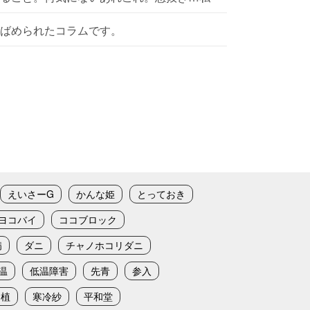
ばめられたコラムです。
えいさーG
かんな姫
とっておき
ヨコバイ
ココブロック
病
ダニ
チャノホコリダニ
温
低温障害
先青
参入
定植
寒冷紗
平和堂