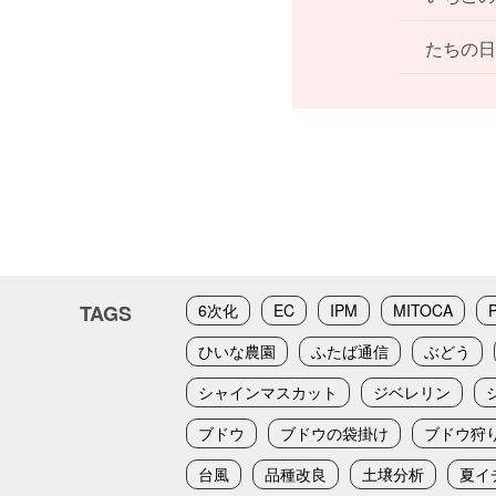
たちの日
TAGS
6次化
EC
IPM
MITOCA
ひいな農園
ふたば通信
ぶどう
シャインマスカット
ジベレリン
ブドウ
ブドウの袋掛け
ブドウ狩
台風
品種改良
土壌分析
夏イ