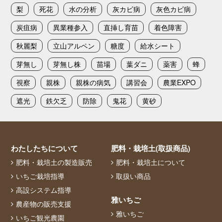
梨
死花
水の分析
灰カビ病
灰色カビ病
炭疽病
異業種参入
直挿し育苗
着色障害
秋麗梨
立山アルペン
糖度
給水シート
芽無し
芽無し株
苗場
葉ダニ
薬害
蜂
視察
親株
親株の病気
講習会
農業EXPO
遮光
鉄欠乏
防除
鬼花
黄砂
わたしたちについて
肥料・栽培土(取扱商品)
肥料・栽培土の製造販売
肥料・栽培土について
いちご栽培指導
取扱い商品
高設システム指導
雅いちご
農産物の販売支援
雅いちご
いちご観光農園