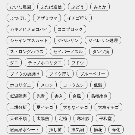
ひいな農園
ふたば通信
ぶどう
みとか
よつぼし
アザミウマ
イチゴ狩り
カキノヒメヨコバイ
ココブロック
シャインマスカット
ジベレリン
ジベレリン処理
ストロングハウス
セイバーノズル
タンソ病
ダニ
チャノホコリダニ
ブドウ
ブドウの袋掛け
ブドウ狩り
ブルーベリー
ホコリダニ
メロン
ヨトウムシ
低温
低温障害
先青
参入
台風
品種改良
土壌分析
夏イチゴ
大きなイチゴ
大粒イチゴ
天候不順
太陽熱
定植
寒冷紗
平和堂
底面給水シート
挿し苗
換気扇
摘花
春化