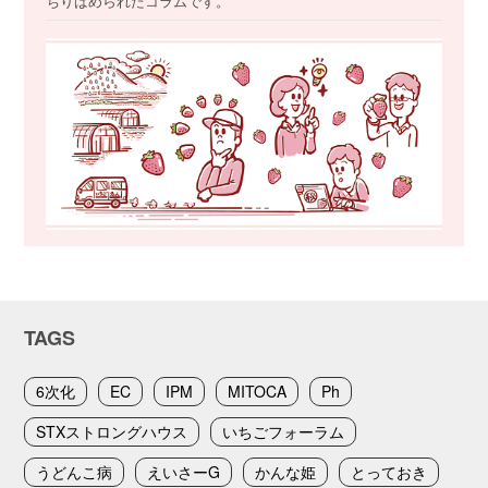
ちりばめられたコラムです。
TAGS
6次化
EC
IPM
MITOCA
Ph
STXストロングハウス
いちごフォーラム
うどんこ病
えいさーG
かんな姫
とっておき