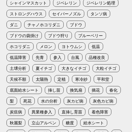
シャインマスカット
ジベレリン
ジベレリン処理
ストロングハウス
セイバーノズル
タンソ病
ダニ
チャノホコリダニ
ブドウ
ブドウの袋掛け
ブドウ狩り
ブルーベリー
ホコリダニ
メロン
ヨトウムシ
低温
低温障害
先青
参入
台風
品種改良
土壌分析
夏イチゴ
大きなイチゴ
大粒イチゴ
天候不順
太陽熱
定植
寒冷紗
平和堂
底面給水シート
挿し苗
換気扇
摘花
春化
梨
死花
水の分析
灰カビ病
灰色カビ病
炭疽病
異業種参入
直挿し育苗
着色障害
秋麗梨
立山アルペン
糖度
給水シート