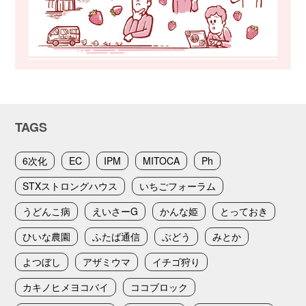
TAGS
6次化
EC
IPM
MITOCA
Ph
STXストロングハウス
いちごフォーラム
うどんこ病
えいさーG
かんな姫
とっておき
ひいな農園
ふたば通信
ぶどう
みとか
よつぼし
アザミウマ
イチゴ狩り
カキノヒメヨコバイ
ココブロック