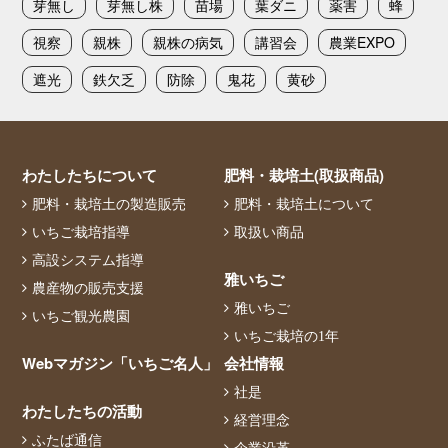
芽無し
芽無し株
苗場
葉ダニ
薬害
蜂
視察
親株
親株の病気
講習会
農業EXPO
遮光
鉄欠乏
防除
鬼花
黄砂
わたしたちについて
肥料・栽培土(取扱商品)
肥料・栽培土の製造販売
肥料・栽培土について
いちご栽培指導
取扱い商品
高設システム指導
雅いちご
農産物の販売支援
雅いちご
いちご観光農園
いちご栽培の1年
Webマガジン「いちご名人」
会社情報
社是
わたしたちの活動
経営理念
ふたば通信
企業沿革