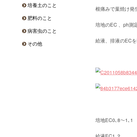
培養土のこと
根痛みで葉焼け発
肥料のこと
培地のEC 、ph測
病害虫のこと
給液、排液のEC
その他
培地EC0､8〜1､1 
給液EC1､2