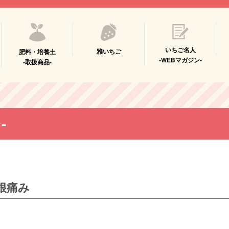
いちご名人
雅いちご
肥料・培養土
-WEBマガジン-
-取扱商品-
-
根痛み