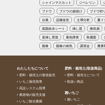
シャインマスカット
ジベレリン
ブドウ
ブドウの袋掛け
ブドウ狩
台風
品種改良
土壌分析
夏イ
底面給水シート
挿し苗
換気扇
直挿し育苗
着色障害
秋麗梨
親株
親株の病気
講習会
農業E
わたしたちについて
肥料・栽培土(取扱商品)
肥料・栽培土の製造販売
肥料・栽培土について
いちご栽培指導
取扱い商品
高設システム指導
雅いちご
農産物の販売支援
雅いちご
いちご観光農園