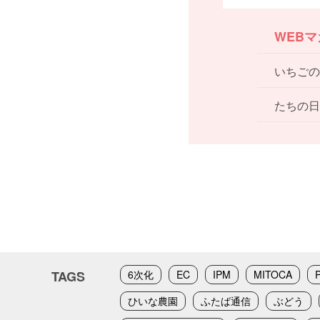
WEB
いちごの
たちの日
TAGS
6次化
EC
IPM
MITOCA
ひいな農園
ふたば通信
ぶどう