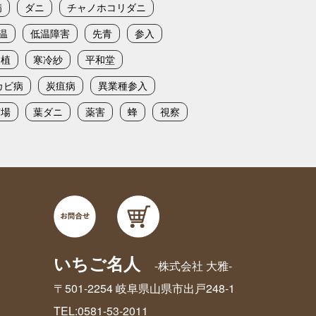
病
ダニ
チャノホコリダニ
温
低温障害
先青
参入
定植
寒冷紗
平和堂
カビ病
炭疽病
異業種参入
苗場
葉ダニ
薬害
蜂
視察
いちご名人
-株式会社 大雅-
〒501-2254 岐阜県山県市出戸248-1
TEL:0581-53-2011