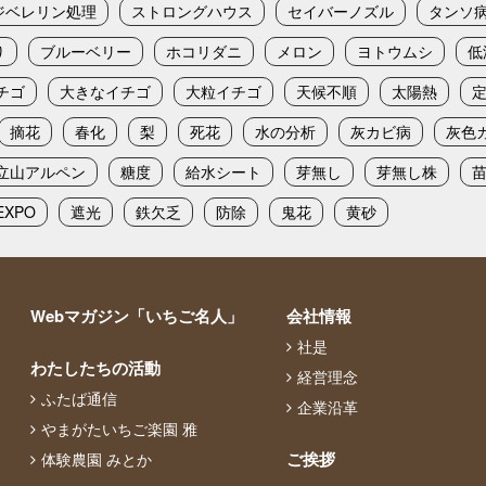
ジベレリン処理
ストロングハウス
セイバーノズル
タンソ
り
ブルーベリー
ホコリダニ
メロン
ヨトウムシ
低
チゴ
大きなイチゴ
大粒イチゴ
天候不順
太陽熱
摘花
春化
梨
死花
水の分析
灰カビ病
灰色
立山アルペン
糖度
給水シート
芽無し
芽無し株
XPO
遮光
鉄欠乏
防除
鬼花
黄砂
Webマガジン「いちご名人」
会社情報
社是
わたしたちの活動
経営理念
ふたば通信
企業沿革
やまがたいちご楽園 雅
ご挨拶
体験農園 みとか