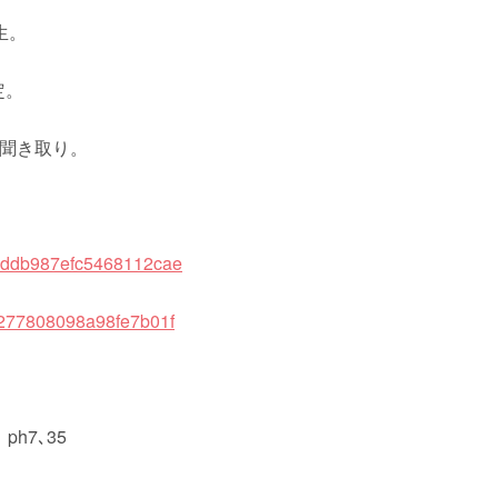
生。
定。
を聞き取り。
ph7､35