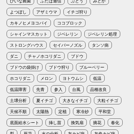
ひいな農園
ふたば通信
ぶどう
みとか
よつぼし
アザミウマ
イチゴ狩り
カキノヒメヨコバイ
ココブロック
シャインマスカット
ジベレリン
ジベレリン処理
ストロングハウス
セイバーノズル
タンソ病
ダニ
チャノホコリダニ
ブドウ
ブドウの袋掛け
ブドウ狩り
ブルーベリー
ホコリダニ
メロン
ヨトウムシ
低温
低温障害
先青
参入
台風
品種改良
土壌分析
夏イチゴ
大きなイチゴ
大粒イチゴ
天候不順
太陽熱
定植
寒冷紗
平和堂
底面給水シート
挿し苗
換気扇
摘花
春化
梨
死花
水の分析
灰カビ病
灰色カビ病