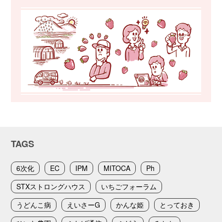
TAGS
6次化
EC
IPM
MITOCA
Ph
STXストロングハウス
いちごフォーラム
うどんこ病
えいさーG
かんな姫
とっておき