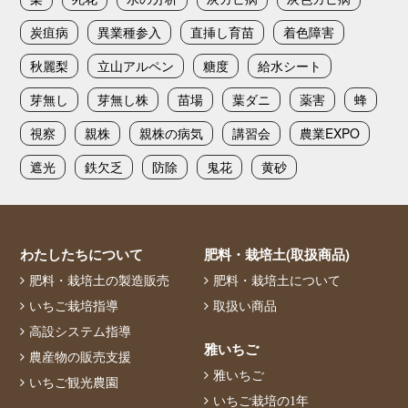
炭疽病
異業種参入
直挿し育苗
着色障害
秋麗梨
立山アルペン
糖度
給水シート
芽無し
芽無し株
苗場
葉ダニ
薬害
蜂
視察
親株
親株の病気
講習会
農業EXPO
遮光
鉄欠乏
防除
鬼花
黄砂
わたしたちについて
肥料・栽培土(取扱商品)
肥料・栽培土の製造販売
肥料・栽培土について
いちご栽培指導
取扱い商品
高設システム指導
雅いちご
農産物の販売支援
雅いちご
いちご観光農園
いちご栽培の1年