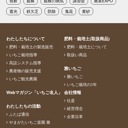
視察
親株
親株の病気
講習会
農業EXPO
遮光
鉄欠乏
防除
鬼花
黄砂
わたしたちについて
肥料・栽培土(取扱商品)
肥料・栽培土の製造販売
肥料・栽培土について
いちご栽培指導
取扱い商品
高設システム指導
雅いちご
農産物の販売支援
雅いちご
いちご観光農園
いちご栽培の1年
Webマガジン「いちご名人」
会社情報
社是
わたしたちの活動
経営理念
ふたば通信
企業沿革
やまがたいちご楽園 雅