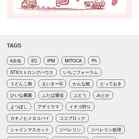
TAGS
6次化
EC
IPM
MITOCA
Ph
STXストロングハウス
いちごフォーラム
うどんこ病
えいさーG
かんな姫
とっておき
ひいな農園
ふたば通信
ぶどう
みとか
よつぼし
アザミウマ
イチゴ狩り
カキノヒメヨコバイ
ココブロック
シャインマスカット
ジベレリン
ジベレリン処理