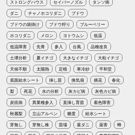
ストロングハウス
セイバーノズル
タンソ病
ダニ
チャノホコリダニ
ブドウ
ブドウの袋掛け
ブドウ狩り
ブルーベリー
ホコリダニ
メロン
ヨトウムシ
低温
低温障害
先青
参入
台風
品種改良
土壌分析
夏イチゴ
大きなイチゴ
大粒イチゴ
天候不順
太陽熱
定植
寒冷紗
平和堂
底面給水シート
挿し苗
換気扇
摘花
春化
梨
死花
水の分析
灰カビ病
灰色カビ病
炭疽病
異業種参入
直挿し育苗
着色障害
秋麗梨
立山アルペン
糖度
給水シート
芽無し
芽無し株
苗場
葉ダニ
薬害
蜂