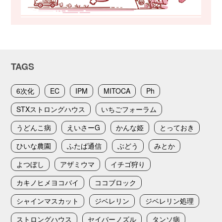
TAGS
6次化
EC
IPM
MITOCA
Ph
STXストロングハウス
いちごフォーラム
うどんこ病
えいさーG
かんな姫
とっておき
ひいな農園
ふたば通信
ぶどう
みとか
よつぼし
アザミウマ
イチゴ狩り
カキノヒメヨコバイ
ココブロック
シャインマスカット
ジベレリン
ジベレリン処理
ストロングハウス
セイバーノズル
タンソ病