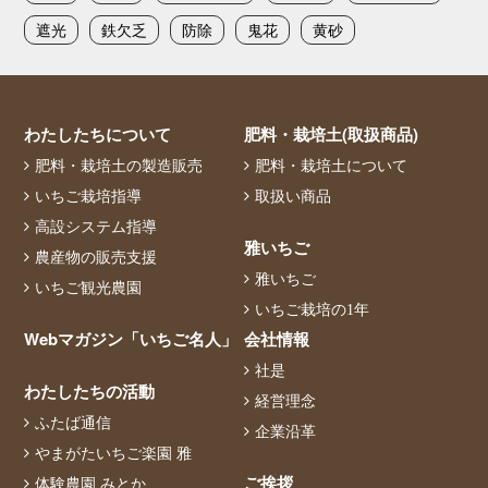
遮光
鉄欠乏
防除
鬼花
黄砂
わたしたちについて
肥料・栽培土(取扱商品)
肥料・栽培土の製造販売
肥料・栽培土について
いちご栽培指導
取扱い商品
高設システム指導
雅いちご
農産物の販売支援
雅いちご
いちご観光農園
いちご栽培の1年
Webマガジン「いちご名人」
会社情報
社是
わたしたちの活動
経営理念
ふたば通信
企業沿革
やまがたいちご楽園 雅
ご挨拶
体験農園 みとか