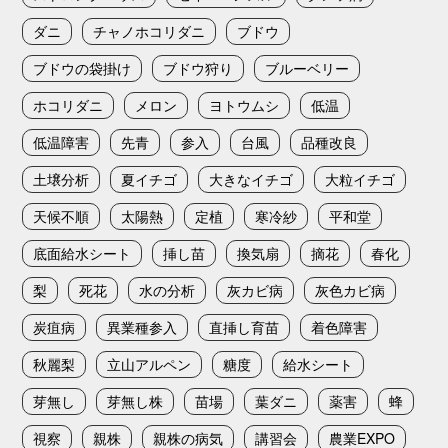
ダニ
チャノホコリダニ
ブドウ
ブドウの袋掛け
ブドウ狩り
ブルーベリー
ホコリダニ
メロン
ヨトウムシ
低温
低温障害
先青
参入
台風
品種改良
土壌分析
夏イチゴ
大きなイチゴ
大粒イチゴ
天候不順
太陽熱
定植
寒冷紗
平和堂
底面給水シート
挿し苗
換気扇
摘花
春化
梨
死花
水の分析
灰カビ病
灰色カビ病
炭疽病
異業種参入
直挿し育苗
着色障害
秋麗梨
立山アルペン
糖度
給水シート
芽無し
芽無し株
苗場
葉ダニ
薬害
蜂
視察
親株
親株の病気
講習会
農業EXPO