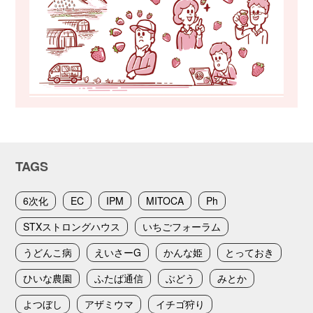
TAGS
6次化
EC
IPM
MITOCA
Ph
STXストロングハウス
いちごフォーラム
うどんこ病
えいさーG
かんな姫
とっておき
ひいな農園
ふたば通信
ぶどう
みとか
よつぼし
アザミウマ
イチゴ狩り