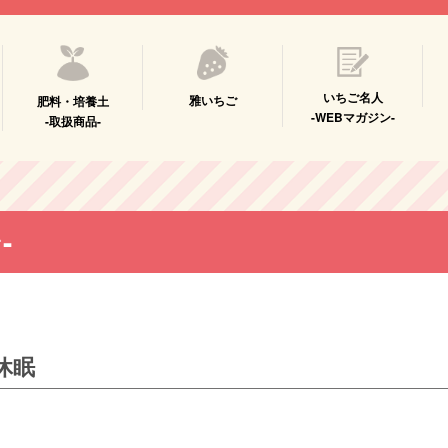
いちご名人
雅いちご
肥料・培養土
-WEBマガジン-
-取扱商品-
-
休眠