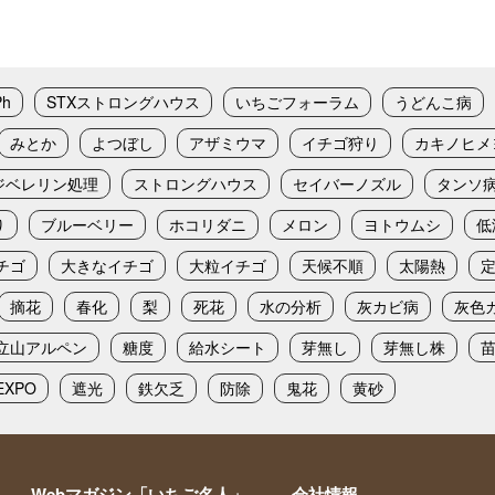
Ph
STXストロングハウス
いちごフォーラム
うどんこ病
みとか
よつぼし
アザミウマ
イチゴ狩り
カキノヒメ
ジベレリン処理
ストロングハウス
セイバーノズル
タンソ
り
ブルーベリー
ホコリダニ
メロン
ヨトウムシ
低
チゴ
大きなイチゴ
大粒イチゴ
天候不順
太陽熱
摘花
春化
梨
死花
水の分析
灰カビ病
灰色
立山アルペン
糖度
給水シート
芽無し
芽無し株
XPO
遮光
鉄欠乏
防除
鬼花
黄砂
Webマガジン「いちご名人」
会社情報