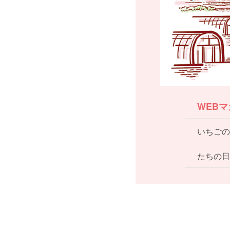
WEB
いちごの
たちの日