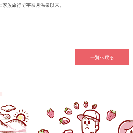
に家族旅行で宇奈月温泉以来。
。
一覧へ戻る