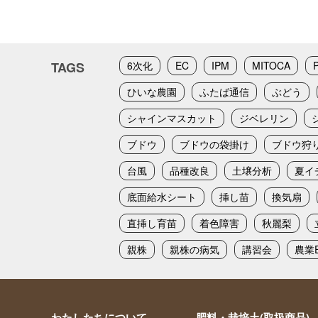
TAGS
6次化
EC
IPM
MITOCA
ひいな農園
ふたば通信
ぶどう
シャインマスカット
ジベレリン
ブドウ
ブドウの袋掛け
ブドウ狩
台風
品種改良
土壌分析
夏イ
底面給水シート
挿し苗
換気扇
直挿し育苗
着色障害
秋麗梨
親株
親株の病気
講習会
農業E
わたしたちについて
肥料・栽培土(取扱商品)