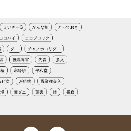
えいさーG
かんな姫
とっておき
ヨコバイ
ココブロック
病
ダニ
チャノホコリダニ
温
低温障害
先青
参入
定植
寒冷紗
平和堂
カビ病
炭疽病
異業種参入
苗場
葉ダニ
薬害
蜂
視察