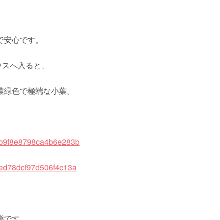
。
で安心です。
ウスへ入ると、
濃緑色で極端な小葉。
態です。