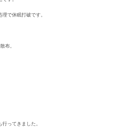
処理で休眠打破です。
点散布。
も行ってきました。