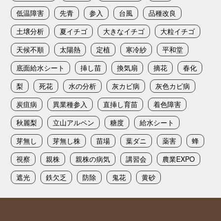
低温障害
先青
参入
台風
品種改良
土壌分析
夏イチゴ
大きなイチゴ
大粒イチゴ
天候不順
太陽熱
定植
寒冷紗
平和堂
底面給水シート
挿し苗
換気扇
摘花
春化
梨
死花
水の分析
灰カビ病
灰色カビ病
炭疽病
異業種参入
直挿し育苗
着色障害
秋麗梨
立山アルペン
糖度
給水シート
芽無し
芽無し株
苗場
葉ダニ
薬害
蜂
視察
親株
親株の病気
講習会
農業EXPO
遮光
鉄欠乏
防除
鬼花
黄砂