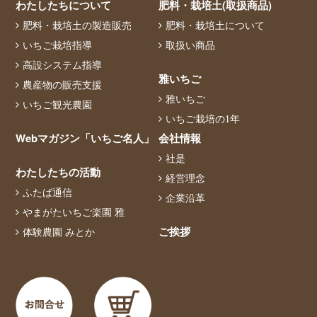
わたしたちについて
肥料・栽培土(取扱商品)
肥料・栽培土の製造販売
肥料・栽培土について
いちご栽培指導
取扱い商品
高設システム指導
雅いちご
農産物の販売支援
雅いちご
いちご観光農園
いちご栽培の1年
Webマガジン「いちご名人」
会社情報
社是
わたしたちの活動
経営理念
ふたば通信
企業沿革
やまがたいちご楽園 雅
ご挨拶
体験農園 みとか