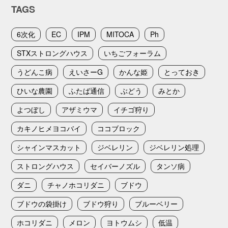
TAGS
6次化
EC
IPM
MITOCA
Ph
STXストロングハウス
いちごフォーラム
うどんこ病
えいさーG
かんな姫
とっておき
ひいな農園
ふたば通信
ぶどう
みとか
よつぼし
アザミウマ
イチゴ狩り
カキノヒメヨコバイ
ココブロック
シャインマスカット
ジベレリン
ジベレリン処理
ストロングハウス
セイバーノズル
タンソ病
ダニ
チャノホコリダニ
ブドウ
ブドウの袋掛け
ブドウ狩り
ブルーベリー
ホコリダニ
メロン
ヨトウムシ
低温