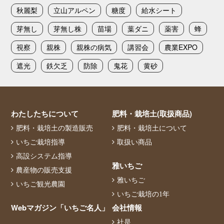
秋麗梨
立山アルペン
糖度
給水シート
芽無し
芽無し株
苗場
葉ダニ
薬害
蜂
視察
親株
親株の病気
講習会
農業EXPO
遮光
鉄欠乏
防除
鬼花
黄砂
わたしたちについて
肥料・栽培土(取扱商品)
肥料・栽培土の製造販売
肥料・栽培土について
いちご栽培指導
取扱い商品
高設システム指導
雅いちご
農産物の販売支援
雅いちご
いちご観光農園
いちご栽培の1年
Webマガジン「いちご名人」
会社情報
社是