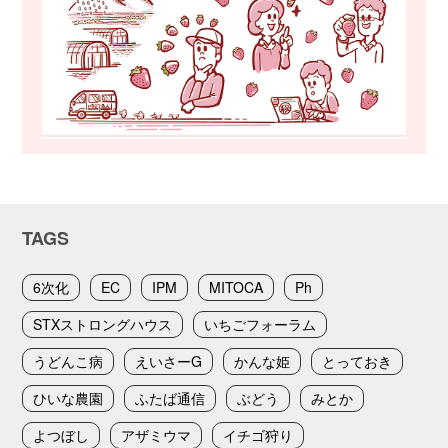
TAGS
6次化
EC
IPM
MITOCA
Ph
STXストロングハウス
いちごフォーラム
うどんこ病
えいさーG
かんな姫
とっておき
ひいな農園
ふたば通信
ぶどう
みとか
よつぼし
アザミウマ
イチゴ狩り