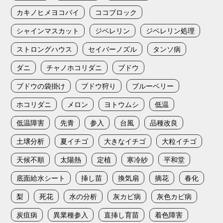
カキノヒメヨコバイ
ココブロック
シャインマスカット
ジベレリン
ジベレリン処理
ストロングハウス
セイバーノズル
タンソ病
ダニ
チャノホコリダニ
ブドウ
ブドウの袋掛け
ブドウ狩り
ブルーベリー
ホコリダニ
メロン
ヨトウムシ
低温
低温障害
先青
参入
台風
品種改良
土壌分析
夏イチゴ
大きなイチゴ
大粒イチゴ
天候不順
太陽熱
定植
寒冷紗
平和堂
底面給水シート
挿し苗
換気扇
摘花
春化
梨
死花
水の分析
灰カビ病
灰色カビ病
炭疽病
異業種参入
直挿し育苗
着色障害