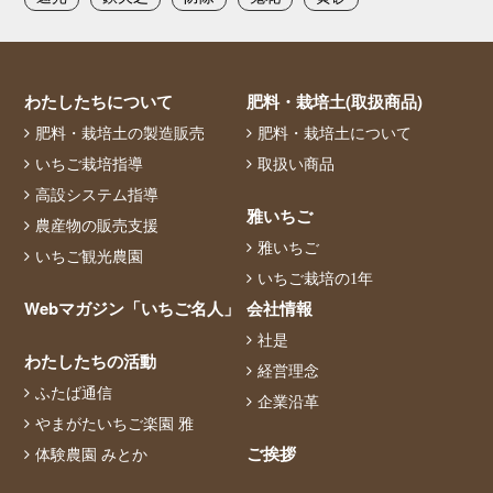
わたしたちについて
肥料・栽培土(取扱商品)
肥料・栽培土の製造販売
肥料・栽培土について
いちご栽培指導
取扱い商品
高設システム指導
雅いちご
農産物の販売支援
雅いちご
いちご観光農園
いちご栽培の1年
Webマガジン「いちご名人」
会社情報
社是
わたしたちの活動
経営理念
ふたば通信
企業沿革
やまがたいちご楽園 雅
ご挨拶
体験農園 みとか