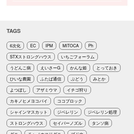
TAGS
6次化
EC
IPM
MITOCA
Ph
STXストロングハウス
いちごフォーラム
うどんこ病
えいさーG
かんな姫
とっておき
ひいな農園
ふたば通信
ぶどう
みとか
よつぼし
アザミウマ
イチゴ狩り
カキノヒメヨコバイ
ココブロック
シャインマスカット
ジベレリン
ジベレリン処理
ストロングハウス
セイバーノズル
タンソ病
ダニ
チャノホコリダニ
ブドウ