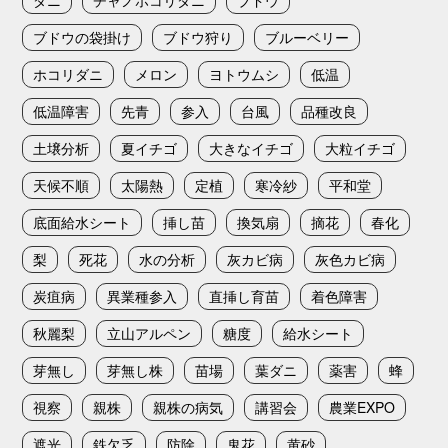
ブドウの袋掛け
ブドウ狩り
ブルーベリー
ホコリダニ
メロン
ヨトウムシ
低温
低温障害
先青
参入
台風
品種改良
土壌分析
夏イチゴ
大きなイチゴ
大粒イチゴ
天候不順
太陽熱
定植
寒冷紗
平和堂
底面給水シート
挿し苗
換気扇
摘花
春化
梨
死花
水の分析
灰カビ病
灰色カビ病
炭疽病
異業種参入
直挿し育苗
着色障害
秋麗梨
立山アルペン
糖度
給水シート
芽無し
芽無し株
苗場
葉ダニ
薬害
蜂
視察
親株
親株の病気
講習会
農業EXPO
遮光
鉄欠乏
防除
鬼花
黄砂