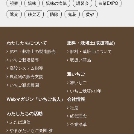
視察
親株
親株の病気
講習会
農業EXPO
遮光
鉄欠乏
防除
鬼花
黄砂
わたしたちについて
肥料・栽培土(取扱商品)
肥料・栽培土の製造販売
肥料・栽培土について
いちご栽培指導
取扱い商品
高設システム指導
雅いちご
農産物の販売支援
雅いちご
いちご観光農園
いちご栽培の1年
Webマガジン「いちご名人」
会社情報
社是
わたしたちの活動
経営理念
ふたば通信
企業沿革
やまがたいちご楽園 雅