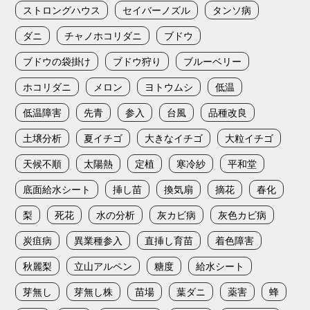
ストロングハウス
セイバーノズル
タンソ病
ダニ
チャノホコリダニ
ブドウ
ブドウの袋掛け
ブドウ狩り
ブルーベリー
ホコリダニ
メロン
ヨトウムシ
低温
低温障害
先青
参入
台風
品種改良
土壌分析
夏イチゴ
大きなイチゴ
大粒イチゴ
天候不順
太陽熱
定植
寒冷紗
平和堂
底面給水シート
挿し苗
換気扇
摘花
春化
梨
死花
水の分析
灰カビ病
灰色カビ病
炭疽病
異業種参入
直挿し育苗
着色障害
秋麗梨
立山アルペン
糖度
給水シート
芽無し
芽無し株
苗場
葉ダニ
薬害
蜂