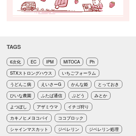
TAGS
6次化
EC
IPM
MITOCA
Ph
STXストロングハウス
いちごフォーラム
うどんこ病
えいさーG
かんな姫
とっておき
ひいな農園
ふたば通信
ぶどう
みとか
よつぼし
アザミウマ
イチゴ狩り
カキノヒメヨコバイ
ココブロック
シャインマスカット
ジベレリン
ジベレリン処理