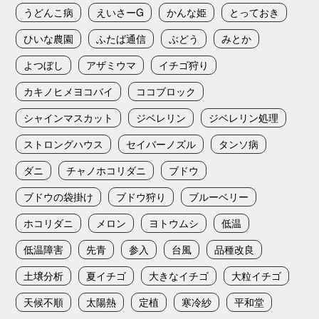
うどんこ病
えいさーG
かんな姫
とっておき
ひいな農園
ふたば通信
ぶどう
みとか
よつぼし
アザミウマ
イチゴ狩り
カキノヒメヨコバイ
ココブロック
シャインマスカット
ジベレリン
ジベレリン処理
ストロングハウス
セイバーノズル
タンソ病
ダニ
チャノホコリダニ
ブドウ
ブドウの袋掛け
ブドウ狩り
ブルーベリー
ホコリダニ
メロン
ヨトウムシ
低温
低温障害
先青
参入
台風
品種改良
土壌分析
夏イチゴ
大きなイチゴ
大粒イチゴ
天候不順
太陽熱
定植
寒冷紗
平和堂