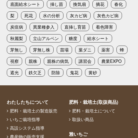
底面給水シート
挿し苗
換気扇
摘花
春化
梨
死花
水の分析
灰カビ病
灰色カビ病
炭疽病
異業種参入
直挿し育苗
着色障害
秋麗梨
立山アルペン
糖度
給水シート
芽無し
芽無し株
苗場
葉ダニ
薬害
蜂
視察
親株
親株の病気
講習会
農業EXPO
遮光
鉄欠乏
防除
鬼花
黄砂
わたしたちについて
肥料・栽培土(取扱商品)
肥料・栽培土の製造販売
肥料・栽培土について
いちご栽培指導
取扱い商品
高設システム指導
雅いちご
農産物の販売支援