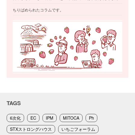
ちりばめられたコラムです。
TAGS
6次化
EC
IPM
MITOCA
Ph
STXストロングハウス
いちごフォーラム