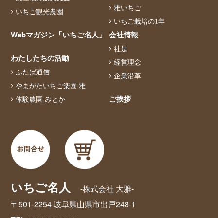
雅いちご
いちご観光農園
いちご栽培の1年
Webマガジン「いちご名人」
会社情報
社是
わたしたちの活動
経営理念
ふたば通信
企業沿革
やまがたいちご楽園 雅
ご挨拶
体験農園 みとか
いちご名人
-株式会社 大雅-
〒501-2254 岐阜県山県市出戸248-1