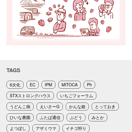
TAGS
6次化
EC
IPM
MITOCA
Ph
STXストロングハウス
いちごフォーラム
うどんこ病
えいさーG
かんな姫
とっておき
ひいな農園
ふたば通信
ぶどう
みとか
よつぼし
アザミウマ
イチゴ狩り