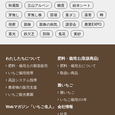
秋麗梨
立山アルペン
糖度
給水シート
芽無し
芽無し株
苗場
葉ダニ
薬害
蜂
視察
親株
親株の病気
講習会
農業EXPO
遮光
鉄欠乏
防除
鬼花
黄砂
わたしたちについて
肥料・栽培土(取扱商品)
肥料・栽培土の製造販売
肥料・栽培土について
いちご栽培指導
取扱い商品
高設システム指導
雅いちご
農産物の販売支援
雅いちご
いちご観光農園
いちご栽培の1年
Webマガジン「いちご名人」
会社情報
社是