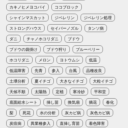
カキノヒメヨコバイ
ココブロック
シャインマスカット
ジベレリン
ジベレリン処理
ストロングハウス
セイバーノズル
タンソ病
ダニ
チャノホコリダニ
ブドウ
ブドウの袋掛け
ブドウ狩り
ブルーベリー
ホコリダニ
メロン
ヨトウムシ
低温
低温障害
先青
参入
台風
品種改良
土壌分析
夏イチゴ
大きなイチゴ
大粒イチゴ
天候不順
太陽熱
定植
寒冷紗
平和堂
底面給水シート
挿し苗
換気扇
摘花
春化
梨
死花
水の分析
灰カビ病
灰色カビ病
炭疽病
異業種参入
直挿し育苗
着色障害