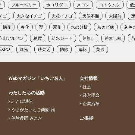
り
ブルーベリー
ホコリダニ
メロン
ヨトウムシ
低
チゴ
大きなイチゴ
大粒イチゴ
天候不順
太陽熱
摘花
春化
梨
死花
水の分析
灰カビ病
灰色
立山アルペン
糖度
給水シート
芽無し
芽無し株
XPO
遮光
鉄欠乏
防除
鬼花
黄砂
Webマガジン「いちご名人」
会社情報
社是
わたしたちの活動
経営理念
ふたば通信
企業沿革
やまがたいちご楽園 雅
ご挨拶
体験農園 みとか