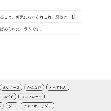
ること。何気にないあれこれ。息抜き…私
ばめられたコラムです。
えいさーG
かんな姫
とっておき
ヨコバイ
ココブロック
病
ダニ
チャノホコリダニ