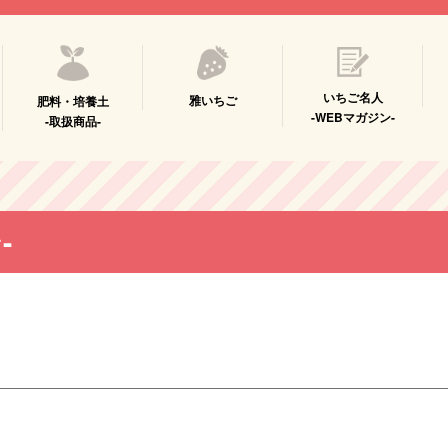
いちご名人
雅いちご
肥料・培養土
-WEBマガジン-
-取扱商品-
-