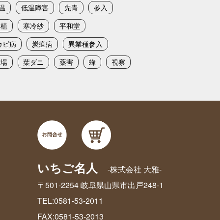
温
低温障害
先青
参入
定植
寒冷紗
平和堂
カビ病
炭疽病
異業種参入
苗場
葉ダニ
薬害
蜂
視察
いちご名人
-株式会社 大雅-
〒501-2254 岐阜県山県市出戸248-1
TEL:0581-53-2011
FAX:0581-53-2013