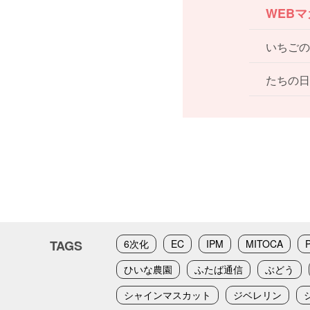
WEB
いちごの
たちの日
TAGS
6次化
EC
IPM
MITOCA
ひいな農園
ふたば通信
ぶどう
シャインマスカット
ジベレリン