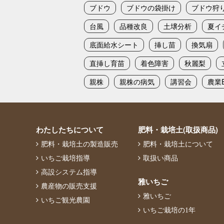
ブドウ
ブドウの袋掛け
ブドウ狩
台風
品種改良
土壌分析
夏イ
底面給水シート
挿し苗
換気扇
直挿し育苗
着色障害
秋麗梨
親株
親株の病気
講習会
農業E
わたしたちについて
肥料・栽培土(取扱商品)
肥料・栽培土の製造販売
肥料・栽培土について
いちご栽培指導
取扱い商品
高設システム指導
雅いちご
農産物の販売支援
雅いちご
いちご観光農園
いちご栽培の1年