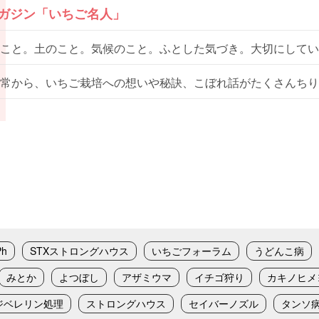
マガジン「いちご名人」
こと。土のこと。気候のこと。ふとした気づき。大切にしてい
常から、いちご栽培への想いや秘訣、こぼれ話がたくさんちり
Ph
STXストロングハウス
いちごフォーラム
うどんこ病
みとか
よつぼし
アザミウマ
イチゴ狩り
カキノヒメ
ジベレリン処理
ストロングハウス
セイバーノズル
タンソ